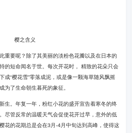
樱之含义
此重要呢？除了其美丽的淡粉色花瓣以及在日本的
特的短命闻名于世。每次开花时， 精致的花朵只会
下成“樱花雪”零落成泥，或是像一颗海草随风飘摇
成为了生命朝生暮死的象征。
新生。年复一年，粉红小花的盛开宣告着寒冬的终
。尽管反常的温暖天气会促使花开过早，意外的低
樱花的花期总是会在3月-4月中旬达到高峰，使得这