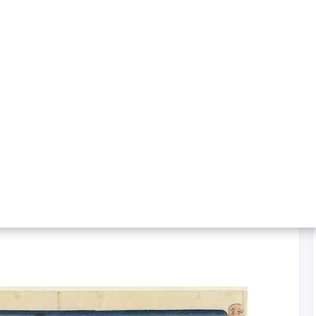
赏花前世
的赏花通常指赏樱花。但该习俗的起源，却是为了
上层阶级开始在梅树下举办野宴。与樱花相比，气味
人视为“春天所盛开最重要的花”。
185年)，野宴者们开始在樱花树下安营扎寨。再到最
夺走了梅花根深蒂固的地位，并重新定义了“赏