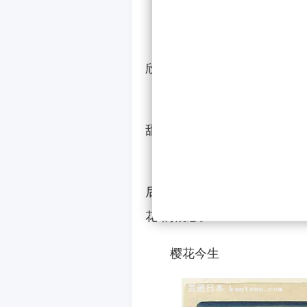
尽管时至今日，人们所说
欣赏另一种植物：梅花。
在8世纪日本奈良时期，
甜美的梅花早开一个月，被古
到了平安时期(794至1
后，樱花的知名度超过梅花，
花”的概念。
樱花今生