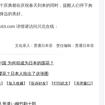
个庆典都在庆祝春天到来的同时，提醒人们停下匆
身边的美好。
@163.com 详情请访问川北在线：
文化录入：贯通日本语 责任编辑：贯通日本语
中国 为何却成为日本的国花？
樱花？日本人给出了这张图
论
】【
加入收藏
】【
告诉好友
】【
打印此文
】【
关闭窗口
】
”人形遣い桐竹勘十郎