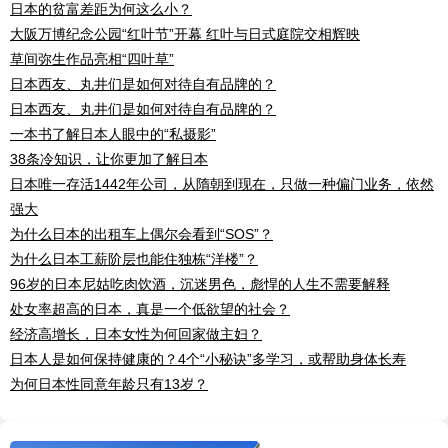
日本的贫富差距为何这么小？
大阪万博纪念公园“红叶节”开幕 红叶与日式庭院交相辉映
草间弥生作品亮相“四叶草”
日本西友、丸井们是如何对待自有品牌的？
日本西友、丸井们是如何对待自有品牌的？
一本书了解日本人眼中的“私摄影”
38条冷知识，让你更加了解日本
日本唯一存活1442年公司，从隋朝到现在，只做一种偏门业务，依然
强大
为什么日本的出租车上偶尔会看到“SOS”？
为什么日本工薪阶层也能住独栋“洋楼”？
96岁的日本尼姑吃肉饮酒，沉迷男色，彪悍的人生不需要解释
处女率超高的日本，真是一个低欲望的社会？
经济高增长，日本女性为何回家做主妇？
日本人是如何保持健康的？4个“小秘诀”多学习，或帮助身体长寿
为何日本性同意年龄只有13岁？