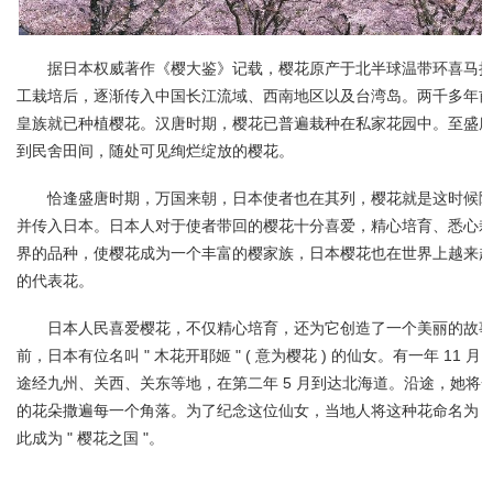
据日本权威著作《樱大鉴》记载，樱花原产于北半球温带环喜马
工栽培后，逐渐传入中国长江流域、西南地区以及台湾岛。两千多年
皇族就已种植樱花。汉唐时期，樱花已普遍栽种在私家花园中。至盛
到民舍田间，随处可见绚烂绽放的樱花。
恰逢盛唐时期，万国来朝，日本使者也在其列，樱花就是这时候
并传入日本。日本人对于使者带回的樱花十分喜爱，精心培育、悉心
界的品种，使樱花成为一个丰富的樱家族，日本樱花也在世界上越来
的代表花。
日本人民喜爱樱花，不仅精心培育，还为它创造了一个美丽的故
前，日本有位名叫 " 木花开耶姬 " ( 意为樱花 ) 的仙女。有一年 11
途经九州、关西、关东等地，在第二年 5 月到达北海道。沿途，她将
的花朵撒遍每一个角落。为了纪念这位仙女，当地人将这种花命名为 " 
此成为 " 樱花之国 "。