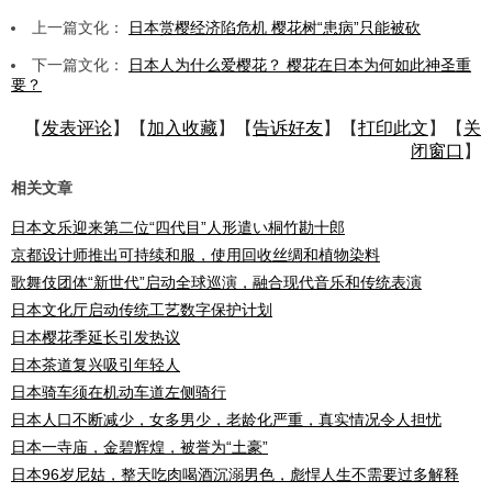
上一篇文化：
日本赏樱经济陷危机 樱花树“患病”只能被砍
下一篇文化：
日本人为什么爱樱花？ 樱花在日本为何如此神圣重
要？
【
发表评论
】【
加入收藏
】【
告诉好友
】【
打印此文
】【
关
闭窗口
】
相关文章
日本文乐迎来第二位“四代目”人形遣い桐竹勘十郎
京都设计师推出可持续和服，使用回收丝绸和植物染料
歌舞伎团体“新世代”启动全球巡演，融合现代音乐和传统表演
日本文化厅启动传统工艺数字保护计划
日本樱花季延长引发热议
日本茶道复兴吸引年轻人
日本骑车须在机动车道左侧骑行
日本人口不断减少，女多男少，老龄化严重，真实情况令人担忧
日本一寺庙，金碧辉煌，被誉为“土豪”
日本96岁尼姑，整天吃肉喝酒沉溺男色，彪悍人生不需要过多解释