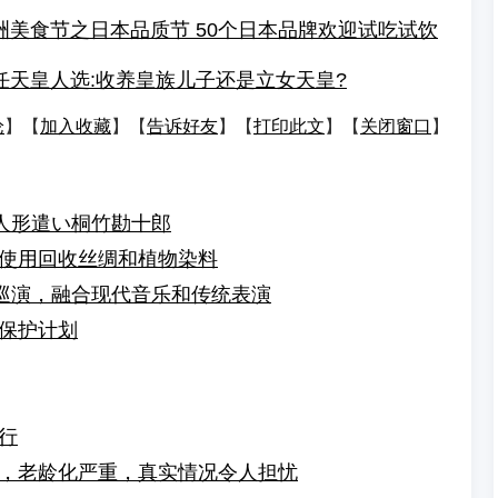
洲美食节之日本品质节 50个日本品牌欢迎试吃试饮
任天皇人选:收养皇族儿子还是立女天皇?
论
】【
加入收藏
】【
告诉好友
】【
打印此文
】【
关闭窗口
】
”人形遣い桐竹勘十郎
使用回收丝绸和植物染料
球巡演，融合现代音乐和传统表演
保护计划
行
，老龄化严重，真实情况令人担忧