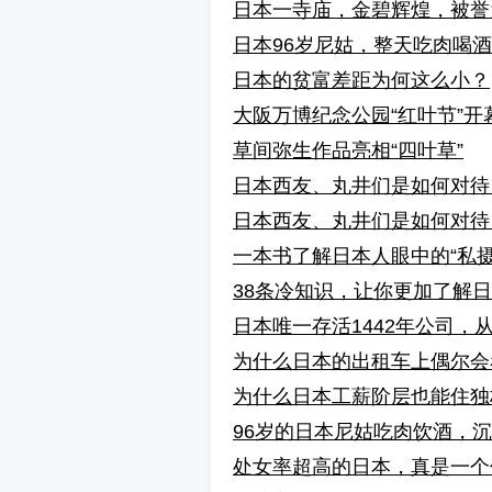
日本一寺庙，金碧辉煌，被誉为
日本96岁尼姑，整天吃肉喝
日本的贫富差距为何这么小？
大阪万博纪念公园“红叶节”开
草间弥生作品亮相“四叶草”
日本西友、丸井们是如何对待
日本西友、丸井们是如何对待
一本书了解日本人眼中的“私摄
38条冷知识，让你更加了解
日本唯一存活1442年公司
为什么日本的出租车上偶尔会看
为什么日本工薪阶层也能住独栋
96岁的日本尼姑吃肉饮酒，
处女率超高的日本，真是一个