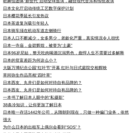
歌舞伎团体“新世代”启动全球巡演，融合现代音乐和传统表演
日本文化厅启动传统工艺数字保护计划
日本樱花季延长引发热议
日本茶道复兴吸引年轻人
日本骑车须在机动车道左侧骑行
日本人口不断减少，女多男少，老龄化严重，真实情况令人担忧
日本一寺庙，金碧辉煌，被誉为“土豪”
日本96岁尼姑，整天吃肉喝酒沉溺男色，彪悍人生不需要过多解释
日本的贫富差距为何这么小？
大阪万博纪念公园“红叶节”开幕 红叶与日式庭院交相辉映
草间弥生作品亮相“四叶草”
日本西友、丸井们是如何对待自有品牌的？
日本西友、丸井们是如何对待自有品牌的？
一本书了解日本人眼中的“私摄影”
38条冷知识，让你更加了解日本
日本唯一存活1442年公司，从隋朝到现在，只做一种偏门业务，依然
强大
为什么日本的出租车上偶尔会看到“SOS”？