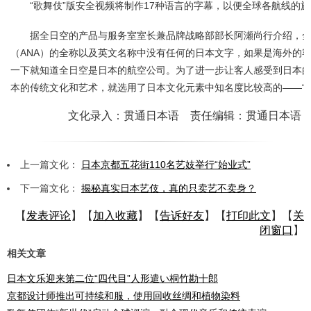
“歌舞伎”版安全视频将制作17种语言的字幕，以便全球各航线的
据全日空的产品与服务室室长兼品牌战略部部长阿瀬尚行介绍，
（ANA）的全称以及英文名称中没有任何的日本文字，如果是海外的
一下就知道全日空是日本的航空公司。为了进一步让客人感受到日本
本的传统文化和艺术，就选用了日本文化元素中知名度比较高的——“歌
文化录入：贯通日本语 责任编辑：贯通日本语
上一篇文化：
日本京都五花街110名艺妓举行“始业式”
下一篇文化：
揭秘真实日本艺伎，真的只卖艺不卖身？
【
发表评论
】【
加入收藏
】【
告诉好友
】【
打印此文
】【
关
闭窗口
】
相关文章
日本文乐迎来第二位“四代目”人形遣い桐竹勘十郎
京都设计师推出可持续和服，使用回收丝绸和植物染料