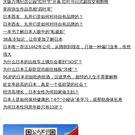
大阪万博纪念公园“红叶节”开幕 红叶与日式庭院交相辉映
草间弥生作品亮相“四叶草”
日本西友、丸井们是如何对待自有品牌的？
日本西友、丸井们是如何对待自有品牌的？
一本书了解日本人眼中的“私摄影”
38条冷知识，让你更加了解日本
日本唯一存活1442年公司，从隋朝到现在，只做一种偏门业务，依然
强大
为什么日本的出租车上偶尔会看到“SOS”？
为什么日本工薪阶层也能住独栋“洋楼”？
96岁的日本尼姑吃肉饮酒，沉迷男色，彪悍的人生不需要解释
处女率超高的日本，真是一个低欲望的社会？
经济高增长，日本女性为何回家做主妇？
日本人是如何保持健康的？4个“小秘诀”多学习，或帮助身体长寿
为何日本性同意年龄只有13岁？