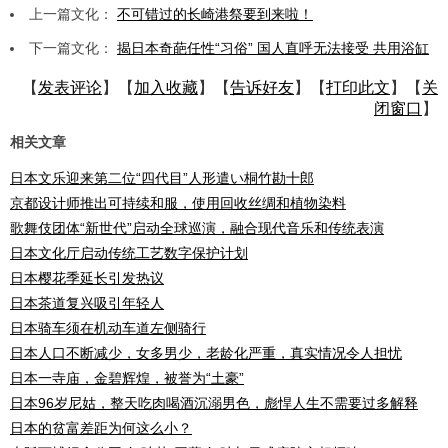
上一篇文化：
不可错过的长崎港祭要到来啦！
下一篇文化：
揭日本奇葩任性“习俗” 国人直呼无法接受 共用浴缸
【
发表评论
】【
加入收藏
】【
告诉好友
】【
打印此文
】【
关
闭窗口
】
相关文章
日本文乐迎来第二位“四代目”人形遣い桐竹勘十郎
京都设计师推出可持续和服，使用回收丝绸和植物染料
歌舞伎团体“新世代”启动全球巡演，融合现代音乐和传统表演
日本文化厅启动传统工艺数字保护计划
日本樱花季延长引发热议
日本茶道复兴吸引年轻人
日本骑车须在机动车道左侧骑行
日本人口不断减少，女多男少，老龄化严重，真实情况令人担忧
日本一寺庙，金碧辉煌，被誉为“土豪”
日本96岁尼姑，整天吃肉喝酒沉溺男色，彪悍人生不需要过多解释
日本的贫富差距为何这么小？