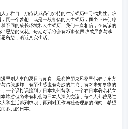
的人」栏目，期待从成员们独特的生活经历中寻找共性。炉
题，同一个梦想，或是一段相似的人生经历，而坐下来促膝
有着不同的成长环境和人生经历。我们一直相信，在真诚的
出思想的火花。每期对话将会有2到3位围炉成员参与聊
所思所想，贴近真实生活。
日漫里别人家的夏日与青春，是赛博朋克风格里代表了东方
宇与传统服饰：有陌生感也有奇妙的共鸣，有对未知事物的
个，一个误打误撞到了日本九州留学，一个在日本著名私立
日本旅游但尚未有机会与日本人深入交流，每个人都曾见过
本大学生活聊到求职，再到对工作与社会现象的洞察，希望
实而多元的日本。