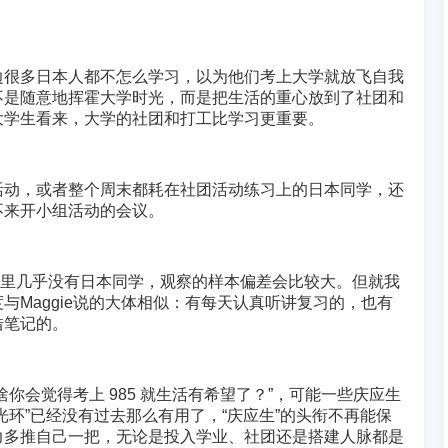
边很多日本人都不怎么学习，以为他们考上大学就放飞自我
不是随意地挥霍大学时光，而是把生活的重心放到了社团和
大学生看来，大学的社团和打工比学习更重要。
活动，或者整个周末都耗在社团活动练习上的日本同学，还
不来开小组活动的会议。
多课里几乎没有日本同学，观察的样本偏差会比较大。但就我
与Maggie说的大体相似：有每天认真听讲复习的，也有
借笔记的。
你会觉得考上 985 就生活有希望了？”，可能一些庆应生
光环”已经没有过去那么有用了，“庆应生”的头衔不再能保
力多推自己一把，无论是投入学业、社团还是搭建人脉都是