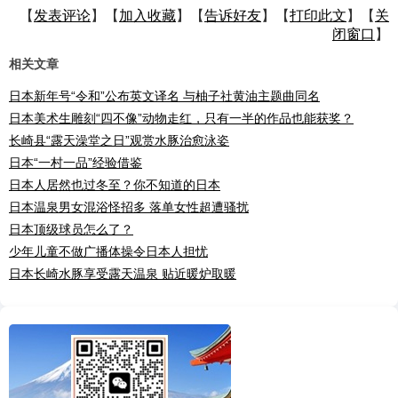
【
发表评论
】【
加入收藏
】【
告诉好友
】【
打印此文
】【
关
闭窗口
】
相关文章
日本新年号“令和”公布英文译名 与柚子社黄油主题曲同名
日本美术生雕刻“四不像”动物走红，只有一半的作品也能获奖？
长崎县“露天澡堂之日”观赏水豚治愈泳姿
日本“一村一品”经验借鉴
日本人居然也过冬至？你不知道的日本
日本温泉男女混浴怪招多 落单女性超遭骚扰
日本顶级球员怎么了？
少年儿童不做广播体操令日本人担忧
日本长崎水豚享受露天温泉 贴近暖炉取暖