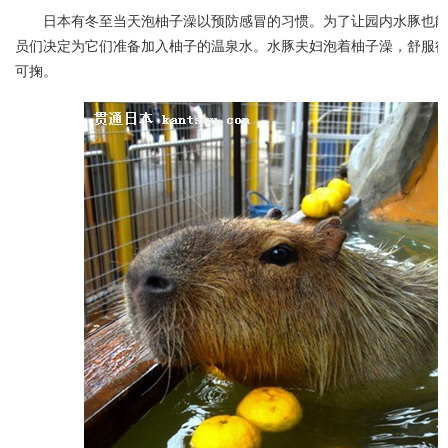
日本有冬至当天泡柚子澡以预防感冒的习惯。为了让园内水豚也
员们决定为它们准备加入柚子的温泉水。水豚夫妇泡着柚子澡，舒服
可掬。