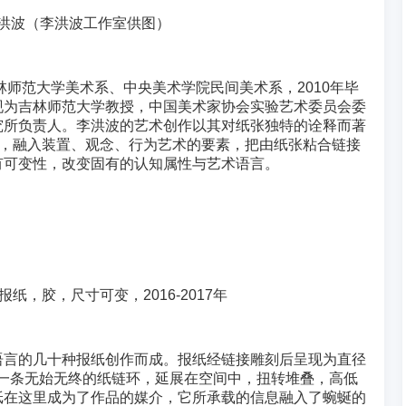
洪波（李洪波工作室供图）
吉林师范大学美术系、中央美术学院民间美术系，2010年毕
现为吉林师范大学教授，中国美术家协会实验艺术委员会委
究所负责人。李洪波的艺术创作以其对纸张独特的诠释而著
塑，融入装置、观念、行为艺术的要素，把由纸张粘合链接
有可变性，改变固有的认知属性与艺术语言。
纸，胶，尺寸可变，2016-2017年
语言的几十种报纸创作而成。报纸经链接雕刻后呈现为直径
成一条无始无终的纸链环，延展在空间中，扭转堆叠，高低
纸在这里成为了作品的媒介，它所承载的信息融入了蜿蜒的