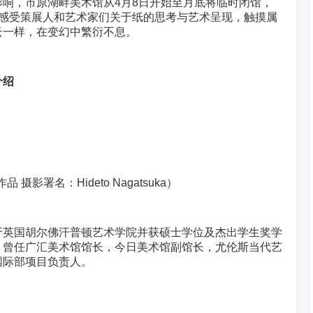
响，市原湖畔美术馆从4月8日开始至月底将临时闭馆，
度感受策展人和艺术家们关于纸的思考与艺术呈现，触摸属
云一样，在变幻中繁衍不息。
介绍
 摄影署名：Hideto Nagatsuka）
于英国胡尔佛汗普顿艺术学院并获硕士学位及杰出学生奖学
。曾任广汇美术馆馆长，今日美术馆副馆长，尤伦斯当代艺
国际部项目负责人。