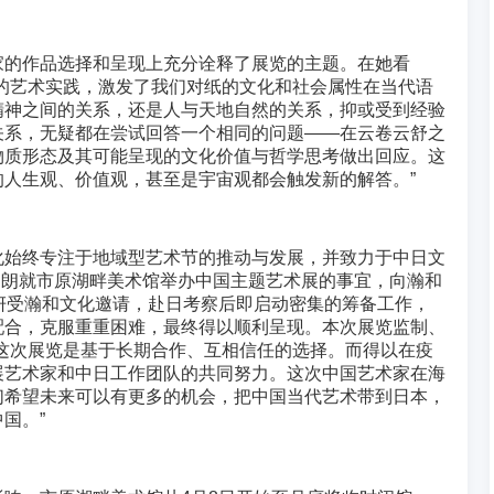
家的作品选择和呈现上充分诠释了展览的主题。在她看
的艺术实践，激发了我们对纸的文化和社会属性在当代语
精神之间的关系，还是人与天地自然的关系，抑或受到经验
关系，无疑都在尝试回答一个相同的问题——在云卷云舒之
物质形态及其可能呈现的文化价值与哲学思考做出回应。这
人生观、价值观，甚至是宇宙观都会触发新的解答。”
化始终专注于地域型艺术节的推动与发展，并致力于中日文
川富朗就市原湖畔美术馆举办中国主题艺术展的事宜，向瀚和
妍受瀚和文化邀请，赴日考察后即启动密集的筹备工作，
配合，克服重重困难，最终得以顺利呈现。本次展览监制、
这次展览是基于长期合作、互相信任的选择。而得以在疫
展艺术家和中日工作团队的共同努力。这次中国艺术家在海
们希望未来可以有更多的机会，把中国当代艺术带到日本，
国。”