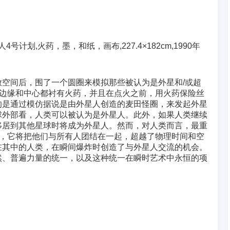
号计划,火药，墨，和纸，画布,227.4×182cm,1990年
空间后，围了一个圆圈来模拟那些被认为是外星和/或超
的边缘和中心都衬有火药，并且在点火之前，用火药保险丝
的是通过模仿据说是由外星人创造的麦田怪圈，来发起外星
球外部看，人类可以被认为是外星人。此外，如果人类继续
移居到其他星球时将成为外星人。然而，对人类而言，最重
”，它将把他们与所有人团结在一起，超越了物理时间和空
在其中的人类，在瞬间爆炸时创造了与外星人交流的机会。
然、普遍力量的统一，以及这种统一在瞬时艺术中永恒的项