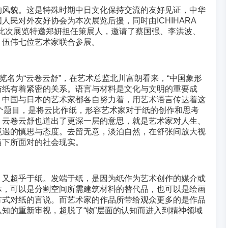
的风貌。这是特殊时期中日文化保持交流的友好见证，中华
人民对外友好协会为本次展览后援，同时由ICHIHARA
办。此次展览特邀郑妍担任策展人，邀请了蔡国强、李洪波、
、伍伟七位艺术家联合参展。
展览名为“云卷云舒”，在艺术总监北川富朗看来，“中国象形
与纸有着紧密的关系。语言与材料是文化与文明的重要成
。中国与日本的艺术家都各自努力着，用艺术语言传达着这
”这个题目，是将云比作纸，形容艺术家对于纸的创作和思考
，云卷云舒也道出了更深一层的意思，就是艺术家对人生、
境遇的慎思与态度。去留无意，淡泊自然，在舒张间放大视
当下所面对的社会现实。
，又超乎于纸。发端于纸，是因为纸作为艺术创作的媒介或
体，可以是分割空间所需建筑材料的替代品，也可以是绘画
方式对纸的言说。而艺术家的作品所带给观众更多的是作品
知的重新审视，超脱了“物”层面的认知而进入到精神领域