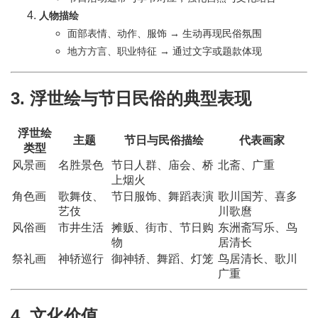
人物描绘
面部表情、动作、服饰 → 生动再现民俗氛围
地方方言、职业特征 → 通过文字或题款体现
3. 浮世绘与节日民俗的典型表现
浮世绘
主题
节日与民俗描绘
代表画家
类型
风景画
名胜景色
节日人群、庙会、桥
北斋、广重
上烟火
角色画
歌舞伎、
节日服饰、舞蹈表演
歌川国芳、喜多
艺伎
川歌麿
风俗画
市井生活
摊贩、街市、节日购
东洲斋写乐、鸟
物
居清长
祭礼画
神轿巡行
御神轿、舞蹈、灯笼
鸟居清长、歌川
广重
4. 文化价值