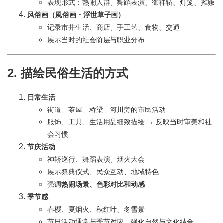
表现形式：热闹人群、舞蹈表演、御神轿、灯笼、摊贩
风俗画（風俗画・浮世草子画）
记录市井生活、商店、手工艺、食物、交通
展示当时的社会阶层与职业分布
2. 描绘民俗生活的方式
日常生活
街道、茶屋、桥梁、河川旁的市民活动
服饰、工具、生活用品细致描绘 → 反映当时审美和社
会习惯
节庆活动
神轿巡行、舞蹈表演、烟火大会
展示祭典仪式、民众互动、地域特色
强调
热闹场景、色彩对比和动感
季节感
春樱、夏烟火、秋红叶、冬雪景
节日活动通常与季节对应，强化自然与文化结合