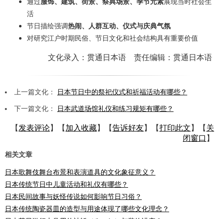
通过
服饰、建筑、街景、祭典场景、季节元素
展现当时社会生
活
节日描绘强调
热闹、人群互动、仪式与庆典气氛
对研究江户时期民俗、节日文化和社会结构具有重要价值
文化录入：贯通日本语 责任编辑：贯通日本语
上一篇文化：
日本节日中的祭祀仪式和祈福活动有哪些？
下一篇文化：
日本武道场馆礼仪和练习规矩有哪些？
【
发表评论
】【
加入收藏
】【
告诉好友
】【
打印此文
】【
关
闭窗口
】
相关文章
日本歌舞伎舞台布景和表演道具的文化象征意义？
日本传统节日中儿童活动和礼仪有哪些？
日本民间故事与妖怪传说如何影响节日习俗？
日本传统陶瓷器皿的造型与用途体现了哪些文化理念？