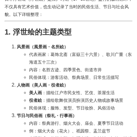
不仅具有艺术价值，也生动记录了当时的民俗生活、节日与社会风
貌。以下详细整理：
1. 浮世绘的主题类型
风景画（風景画・名所絵）
代表画家：葛饰北斋（富嶽三十六景）、歌川广重（东
海道五十三次）
内容：名胜古迹、四季景色、街道市井
民俗体现：游客活动、祭典场景、日常生活描写
人物画（美人画・役者絵）
美人画
：描绘江户市民女性、艺伎、茶屋生活
役者絵
：描绘歌舞伎演员扮演历史人物或故事场景
民俗体现：服饰、发型、节日妆扮、风俗活动
节日与民俗画（祭礼・行事画）
内容：祭典游行、烟火大会、庙会、夏季节日活动
例：烟火大会（花火）、祇园祭、盂兰盆节