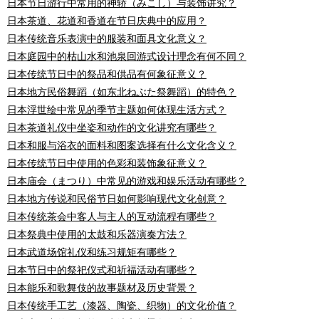
日本节日游行中常用的神轿（みこし）与装饰讲究？
日本茶道、花道和香道在节日庆典中的应用？
日本传统音乐表演中的服装和面具文化意义？
日本庭园中的枯山水和池泉回游式设计理念有何不同？
日本传统节日中的祭品和供品有何象征意义？
日本地方民俗舞蹈（如东北ねぶた祭舞蹈）的特色？
日本浮世绘中常见的季节主题如何体现生活方式？
日本茶道礼仪中坐姿和动作的文化讲究有哪些？
日本和服与浴衣的面料和图案选择有什么文化含义？
日本传统节日中使用的色彩和装饰象征意义？
日本庙会（まつり）中常见的游戏和娱乐活动有哪些？
日本地方传说和民俗节日如何影响现代文化创意？
日本传统茶会中客人与主人的互动流程有哪些？
日本祭典中使用的太鼓和乐器演奏方法？
日本武道场馆礼仪和练习规矩有哪些？
日本节日中的祭祀仪式和祈福活动有哪些？
日本能乐和歌舞伎的故事题材及历史背景？
日本传统手工艺（漆器、陶瓷、织物）的文化价值？