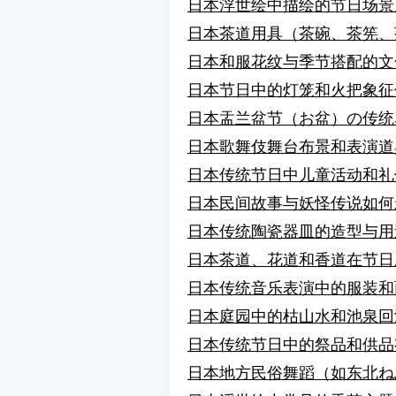
日本浮世绘中描绘的节日场景
日本茶道用具（茶碗、茶筅、
日本和服花纹与季节搭配的文
日本节日中的灯笼和火把象征
日本盂兰盆节（お盆）の传统
日本歌舞伎舞台布景和表演道
日本传统节日中儿童活动和礼
日本民间故事与妖怪传说如何
日本传统陶瓷器皿的造型与用
日本茶道、花道和香道在节日
日本传统音乐表演中的服装和
日本庭园中的枯山水和池泉回
日本传统节日中的祭品和供品
日本地方民俗舞蹈（如东北ね