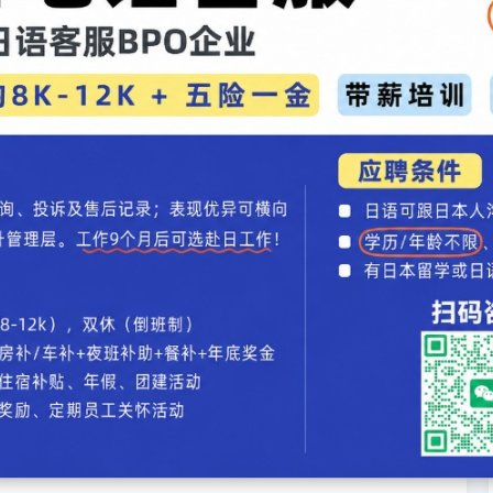
义
象征意义
命力、驱邪
净
圣、吉祥
明
量、守护
、动态美感、节日活力
临时显现的媒介，承载对神明的敬意。
强居民合作、社群认同与节日氛围。
、彩绳、铃声、呼喊与舞蹈结合，形成多感官体验。