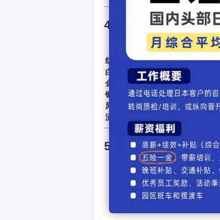
4. 颜色与装饰象征意
色彩/装饰
红色
热烈、生
白色
神圣、清
金色
富贵、神
银色
清净与光
凤、龙、狮、神兽雕刻
吉祥、力
流苏与绳饰
分隔圣域
5. 文化与精神意义
宗教信仰
：神轿是神灵
社区文化
：抬轿活动增
视觉与听觉艺术
：雕刻