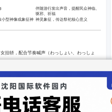
饰
伴随游行发出声音，提醒民众神临、
驱邪、祈福
放小型神像或象征神
神灵象征，传达祭祀核心意义
男女抬轿，配合节奏喊声（わっしょい、わっしょ
动象征
神力显现
抬动，增强视觉冲击力
主要道路，象征神明巡行保佑全村/全镇