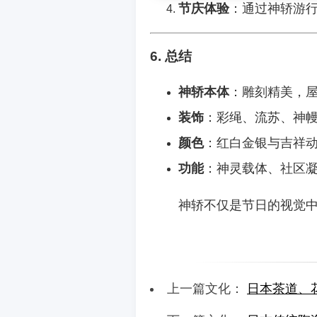
节庆体验
：通过神轿游
6. 总结
神轿本体
：雕刻精美，
装饰
：彩绳、流苏、神
颜色
：红白金银与吉祥
功能
：神灵载体、社区
神轿不仅是节日的视觉
上一篇文化：
日本茶道、