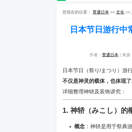
您现在的位置：
贯通日本
>>
文化
>>
日本节日游行中
作者：
贯通日本
| 来源：
日本节日（祭り/まつり）游
不仅是神灵的载体，也体现了
详细整理神轿及装饰讲究：
1. 神轿（みこし）的
概念
：神轿是用于祭典游