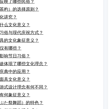
反映了哪些民俗？
茶杓）的选择原则？
化讲究？
什么文化意义？
习俗与现代庆祝方式？
具的文化象征意义？
仪有哪些？
影响节日习俗？
途体现了哪些文化理念？
庆典中的应用？
面具文化意义？
游式设计理念有何不同？
有何象征意义？
ぶた祭舞蹈）的特色？