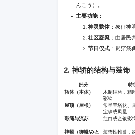
んこう）。
主要功能
：
神灵载体
：象征神
社区凝聚
：由居民
节日仪式
：贯穿祭
2. 神轿的结构与装饰
部分
特
轿体（本体）
木制结构，精
彩绘
屋顶（屋根）
常呈宝塔状、
宝珠或凤凰
彩绳与流苏
红白或金银彩
神幔（御幔/みと
装饰性帷幕，