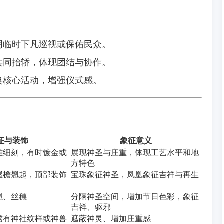
明临时下凡巡视或保佑民众。
共同抬轿，体现团结与协作。
典核心活动，增强仪式感。
征与装饰
象征意义
雕细刻，有时镀金或
展现神圣与庄重，体现工艺水平和地
方特色
屋檐翘起，顶部装饰
宝珠象征神圣，凤凰象征吉祥与再生
绳、丝穗
分隔神圣空间，增加节日色彩，象征
吉祥、驱邪
绣有神社纹样或神兽
遮蔽神灵、增加庄重感