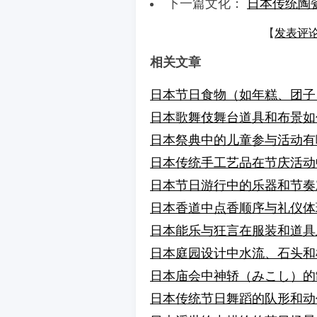
下一篇文化：
日本传统陶
【
发表评
相关文章
日本节日食物（如年糕、团子
日本歌舞伎舞台道具和布景如
日本祭典中的儿童参与活动有
日本传统手工艺品在节庆活动
日本节日游行中的乐器和节奏
日本香道中点香顺序与礼仪体
日本能乐与狂言在服装和道具
日本庭园设计中水流、石头和
日本庙会中神轿（みこし）的
日本传统节日舞蹈的队形和动