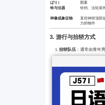
ばり）
图案
铃与法器
铃铛、法轮装
神像或象征物
某些神轿顶部
力的物件
3. 游行与抬轿方式
抬轿队伍
：通常由青年
い）。
动作讲究
：
前后晃动、上下颤
随鼓乐、笛声节奏
路线
：
游行路线经过社区