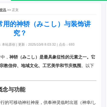
资讯
>> 正文
常用的神轿（みこし）与装饰讲
究？
本站原创 | 更新：2025/10/8 8:03:32 | 点击：
693
行中，
神轿（みこし）
是最具象征性的元素之一。它
宗教信仰、地域文化、工艺美学和节庆氛围
。以下
概念与功能
行的可移动神社神座，供奉神灵临时出巡（神幸/し