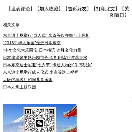
【
发表评论
】【
加入收藏
】【
告诉好友
】【
打印此文
】【
关
闭窗口
】
相关文章
东京迪士尼举行“成人式” 米奇等仅在舞台上亮相
“2018中华大乐园”走进日本东京
“中华文化大乐园”进日本横滨 诠释文化力量
日本建温泉主题乐园市长出境 用掉12吨温泉水
日本东京迪士尼迎“七夕节” 卡通人物扮“牛郎织女”
东京迪士尼举行成人仪式 米奇等送上祝福
大阪的垃圾厂如同儿童乐园
日本九州主题乐园