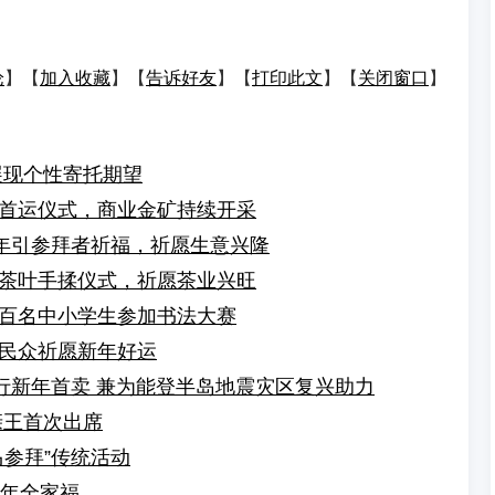
论
】【
加入收藏
】【
告诉好友
】【
打印此文
】【
关闭窗口
】
展现个性寄托期望
首运仪式，商业金矿持续开采
新年引参拜者祈福，祈愿生意兴隆
茶叶手揉仪式，祈愿茶业兴旺
百名中小学生参加书法大赛
民众祈愿新年好运
举行新年首卖 兼为能登半岛地震灾区复兴助力
亲王首次出席
参拜”传统活动
新年全家福