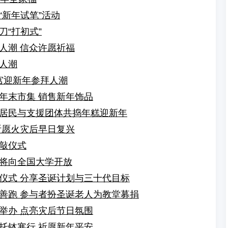
新年试笔”活动
“打初式”
人潮 信众许愿祈福
人潮
神宫迎新年参拜人潮
年末市集 销售新年饰品
居民与支援团体共捣年糕迎新年
祈愿火灾后早日复兴
敲仪式
将向全国大学开放
仪式 分享圣诞计划与三十代目标
善跑 参与者扮圣诞老人为教堂募捐
举办 点亮灾后节日氛围
托钵寒行 祈愿新年平安