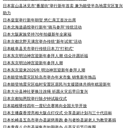
日本富山县冰见市“番屋街”举行新年首卖 兼为能登半岛地震灾区复兴
助力
日本皇室举行新年朝贺 悠仁亲王首次出席
日本北海道函馆举行新年“骑马参拜”传统活动
日本大阪家族坚持70年拍摄新年全家福
日本京都北野天满宫举办传统“新年试笔”活动
日本岐阜县关市举行传统日本刀“打初式”
日本东京明治神宫迎新年参拜人潮 信众许愿祈福
日本东京明治神宫迎新年参拜人潮
日本东京迎来2026年 明治神宫迎新年参拜人潮
日本能登地震灾区轮岛市举办年末市集 销售新年饰品
日本能登地震灾区临时安置区居民与支援团体共捣年糕迎新年
日本大分县神社更换注连绳 祈愿火灾后早日复兴
日本京都知恩院举行除夕钟试敲仪式
日本箱根驿传四年一度纪念赛将向全国大学开放
日本主播森香澄亮相大阪点灯仪式 分享圣诞计划与三十代目标
日本长崎县五岛市举办圣诞慈善跑 参与者扮圣诞老人为教堂募捐
日本青森八户市圣诞集市如期举办 点亮灾后节日氛围