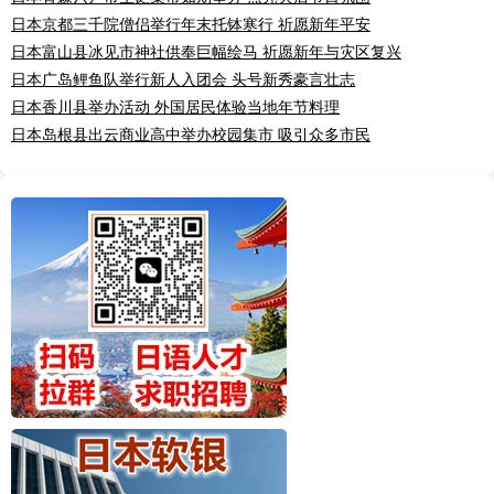
日本京都三千院僧侣举行年末托钵寒行 祈愿新年平安
日本富山县冰见市神社供奉巨幅绘马 祈愿新年与灾区复兴
日本广岛鲤鱼队举行新人入团会 头号新秀豪言壮志
日本香川县举办活动 外国居民体验当地年节料理
日本岛根县出云商业高中举办校园集市 吸引众多市民