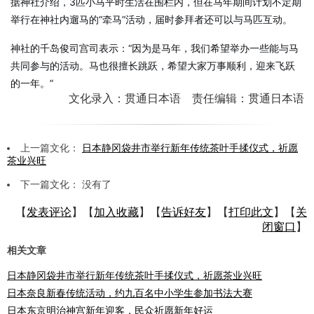
据神社介绍，3匹小马平时生活在围栏内，但在马年期间计划不定期
举行在神社内遛马的“牵马”活动，届时参拜者还可以与马匹互动。
神社的千岛俊司宫司表示：“因为是马年，我们希望举办一些能与马
共同参与的活动。马也很擅长跳跃，希望大家万事顺利，迎来飞跃
的一年。”
文化录入：贯通日本语 责任编辑：贯通日本语
上一篇文化：
日本静冈袋井市举行新年传统茶叶手揉仪式，祈愿
茶业兴旺
下一篇文化： 没有了
【
发表评论
】【
加入收藏
】【
告诉好友
】【
打印此文
】【
关
闭窗口
】
相关文章
日本静冈袋井市举行新年传统茶叶手揉仪式，祈愿茶业兴旺
日本奈良新春传统活动，约九百名中小学生参加书法大赛
日本东京明治神宫新年迎客，民众祈愿新年好运