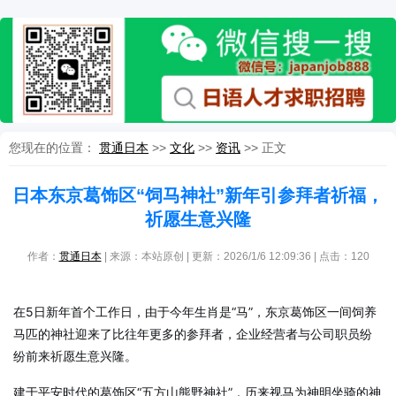
您现在的位置：
贯通日本
>>
文化
>>
资讯
>> 正文
日本东京葛饰区“饲马神社”新年引参拜者祈福，
祈愿生意兴隆
作者：
贯通日本
| 来源：本站原创 | 更新：2026/1/6 12:09:36 | 点击：
120
在5日新年首个工作日，由于今年生肖是“马”，东京葛饰区一间饲养
马匹的神社迎来了比往年更多的参拜者，企业经营者与公司职员纷
纷前来祈愿生意兴隆。
建于平安时代的葛饰区“五方山熊野神社”，历来视马为神明坐骑的神