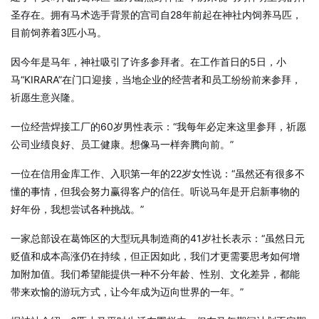
圣存在。拥有马术选手背景的宫司自28年前起在神社内饲养马匹，
目前饲养着3匹小马。
因今年是马年，神社吸引了许多参拜者。在工作首日的5日，小
马“KIRARA”在门口迎接，当地企业的经营者和员工纷纷前来参拜，
祈愿生意兴隆。
一位经营焊接工厂的60岁男性表示：“我每年必定来这里参拜，祈愿
公司业绩良好、员工健康。想像马一样奔腾向前。”
一位在信用金库工作、入职第一年的22岁女性说：“虽然还有很多不
懂的事情，但我会努力赢得客户的信任。听说马年是开启新事物的
好年份，我想尝试各种挑战。”
一家总部设在葛饰区的大型玩具制造商的41岁社长表示：“虽然日元
贬值和成本高涨仍在持续，但正因如此，我们才更需要思考如何增
加附加值。我们希望能提供一种不分年龄、性别、文化差异，都能
带来欢愉的游玩方式，让今年成为迈向世界的一年。”