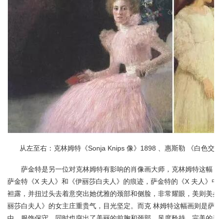
从左至右：克林姆特《Sonja Knips 像》1898 、惠斯勒 《白色交
萨金特是另一位对克林姆特有影响的肖像画大师，克林姆特这幅
萨金特《X 夫人》和《伊丽莎白夫人》的痕迹，萨金特的《X 夫人》
袒露，并扭过头去着意突出她优雅的颈部和侧脸，非常耀眼，美则美
丽莎白夫人》的女主庄重贵气，目光坚定。而克 林姆特这幅画则是萨
中，服饰保守，同时也突出了美丽的前胸和颈部，风度矜持，完美的