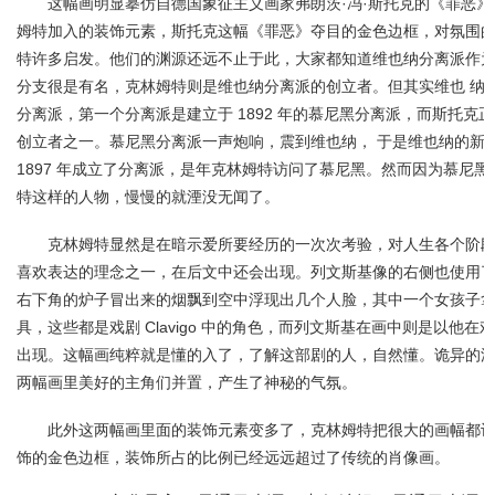
这幅画明显摹仿自德国象征主义画家弗朗茨·冯·斯托克的《罪恶
姆特加入的装饰元素，斯托克这幅《罪恶》夺目的金色边框，对氛围的
特许多启发。他们的渊源还远不止于此，大家都知道维也纳分离派作
分支很是有名，克林姆特则是维也纳分离派的创立者。但其实维也 纳
分离派，第一个分离派是建立于 1892 年的慕尼黑分离派，而斯托克
创立者之一。慕尼黑分离派一声炮响，震到维也纳， 于是维也纳的新
1897 年成立了分离派，是年克林姆特访问了慕尼黑。然而因为慕尼
特这样的人物，慢慢的就湮没无闻了。
克林姆特显然是在暗示爱所要经历的一次次考验，对人生各个阶
喜欢表达的理念之一，在后文中还会出现。列文斯基像的右侧也使用
右下角的炉子冒出来的烟飘到空中浮现出几个人脸，其中一个女孩子
具，这些都是戏剧 Clavigo 中的角色，而列文斯基在画中则是以他在戏中扮
出现。这幅画纯粹就是懂的入了，了解这部剧的人，自然懂。诡异的
两幅画里美好的主角们并置，产生了神秘的气氛。
此外这两幅画里面的装饰元素变多了，克林姆特把很大的画幅都
饰的金色边框，装饰所占的比例已经远远超过了传统的肖像画。