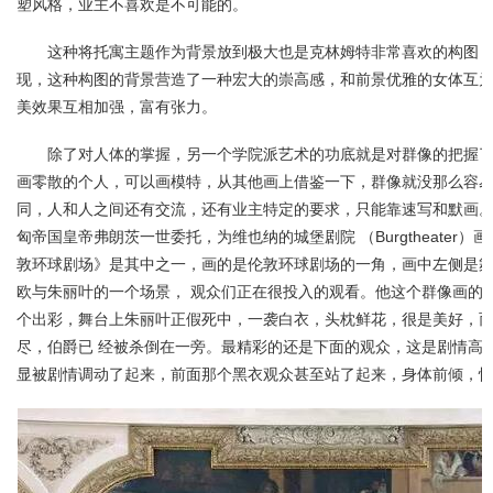
塑风格，业主不喜欢是不可能的。
这种将托寓主题作为背景放到极大也是克林姆特非常喜欢的构图
现，这种构图的背景营造了一种宏大的崇高感，和前景优雅的女体互
美效果互相加强，富有张力。
除了对人体的掌握，另一个学院派艺术的功底就是对群像的把握
画零散的个人，可以画模特，从其他画上借鉴一下，群像就没那么容
同，人和人之间还有交流，还有业主特定的要求，只能靠速写和默画
匈帝国皇帝弗朗茨一世委托，为维也纳的城堡剧院 （Burgtheater）
敦环球剧场》是其中之一，画的是伦敦环球剧场的一角，画中左侧是
欧与朱丽叶的一个场景， 观众们正在很投入的观看。他这个群像画的
个出彩，舞台上朱丽叶正假死中，一袭白衣，头枕鲜花，很是美好，
尽，伯爵已 经被杀倒在一旁。最精彩的还是下面的观众，这是剧情高
显被剧情调动了起来，前面那个黑衣观众甚至站了起来，身体前倾，