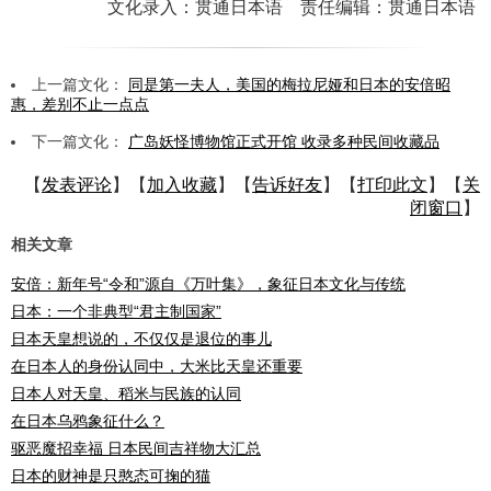
文化录入：贯通日本语 责任编辑：贯通日本语
上一篇文化：
同是第一夫人，美国的梅拉尼娅和日本的安倍昭
惠，差别不止一点点
下一篇文化：
广岛妖怪博物馆正式开馆 收录多种民间收藏品
【
发表评论
】【
加入收藏
】【
告诉好友
】【
打印此文
】【
关
闭窗口
】
相关文章
安倍：新年号“令和”源自《万叶集》，象征日本文化与传统
日本：一个非典型“君主制国家”
日本天皇想说的，不仅仅是退位的事儿
在日本人的身份认同中，大米比天皇还重要
日本人对天皇、稻米与民族的认同
在日本乌鸦象征什么？
驱恶魔招幸福 日本民间吉祥物大汇总
日本的财神是只憨态可掬的猫