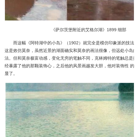
《萨尔茨堡附近的艾格尔湖》1899 细部
而这幅《阿特湖中的小岛》（1902）就完全是模仿印象派的技法
这是效仿莫奈，虽然近景的湖面确实和莫奈的画法很像，但远处小岛的
法。但和莫奈极富动感，变化无穷的笔触不同，克林姆特的笔触总是
经暴露了他的那颗装饰心，之后他的风景画越发大胆，他对装饰性 的
显了。