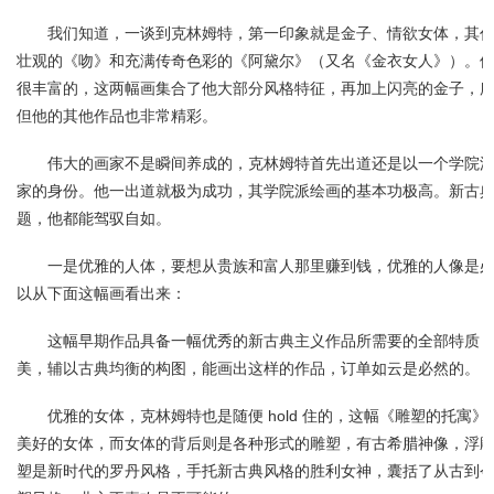
我们知道，一谈到克林姆特，第一印象就是金子、情欲女体，其
壮观的《吻》和充满传奇色彩的《阿黛尔》（又名《金衣女人》）。
很丰富的，这两幅画集合了他大部分风格特征，再加上闪亮的金子，
但他的其他作品也非常精彩。
伟大的画家不是瞬间养成的，克林姆特首先出道还是以一个学院
家的身份。他一出道就极为成功，其学院派绘画的基本功极高。新古
题，他都能驾驭自如。
一是优雅的人体，要想从贵族和富人那里赚到钱，优雅的人像是
以从下面这幅画看出来：
这幅早期作品具备一幅优秀的新古典主义作品所需要的全部特质
美，辅以古典均衡的构图，能画出这样的作品，订单如云是必然的。
优雅的女体，克林姆特也是随便 hold 住的，这幅《雕塑的托寓
美好的女体，而女体的背后则是各种形式的雕塑，有古希腊神像，浮
塑是新时代的罗丹风格，手托新古典风格的胜利女神，囊括了从古到