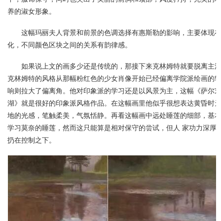
养的淑女形象。
这幅玛丽夫人背景和前景的色调选择有惠斯勒的影响，主要体现
化，不同颜色区块之间的关系有韵律感。
如果说上文的画多少还是传统的，那接下来克林姆特就要脱离主
克林姆特的风格从那幅粉红色的少女肖像开始已经偏离学院派绘画的轨
响则拉大了偏离角。他对印象派的学习还是以风景为主，这幅《萨尔
湖》就是很好的印象派风格作品。在这幅画里他似乎很想表达黄昏时天
地的光感，笔触柔美，气氛恬静。再看这幅画中远处睡莲的细部，基
学习莫奈的睡莲，然而这只能算是相对保守的尝试，但人 家功力深厚
扔在控制之下。