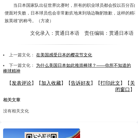
当日本国家队出征世界比赛时，所有的职业球员都会投以百分百
便面对失败，日本球员也会非常歉疚地来到场边鞠躬致歉，这样的精神
族英雄”的称号。（方凌）
文化录入：贯通日本语 责任编辑：贯通日本语
上一篇文化：
在美国感受日本的樱花节文化
下一篇文化：
为什么美国日本如此推崇棒球？——你所不知道的
棒球精神
【
发表评论
】【
加入收藏
】【
告诉好友
】【
打印此文
】【
关
闭窗口
】
相关文章
没有相关文化