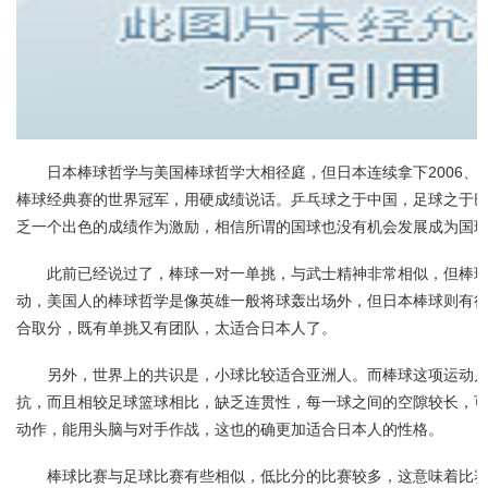
日本棒球哲学与美国棒球哲学大相径庭，但日本连续拿下2006、20
棒球经典赛的世界冠军，用硬成绩说话。乒乓球之于中国，足球之于
乏一个出色的成绩作为激励，相信所谓的国球也没有机会发展成为国
此前已经说过了，棒球一对一单挑，与武士精神非常相似，但棒
动，美国人的棒球哲学是像英雄一般将球轰出场外，但日本棒球则有很
合取分，既有单挑又有团队，太适合日本人了。
另外，世界上的共识是，小球比较适合亚洲人。而棒球这项运动
抗，而且相较足球篮球相比，缺乏连贯性，每一球之间的空隙较长，
动作，能用头脑与对手作战，这也的确更加适合日本人的性格。
棒球比赛与足球比赛有些相似，低比分的比赛较多，这意味着比