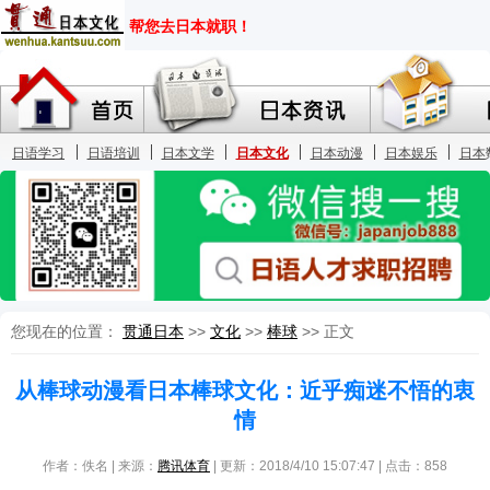
您现在的位置：
贯通日本
>>
文化
>>
棒球
>> 正文
从棒球动漫看日本棒球文化：近乎痴迷不悟的衷
情
作者：佚名 | 来源：
腾讯体育
| 更新：2018/4/10 15:07:47 | 点击：
858