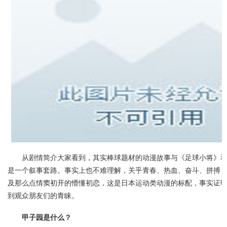
从剧情简介大家看到，其实棒球题材的动漫故事与《足球小将》
是一个叙事套路。事实上也不难理解，关乎青春、热血、奋斗、拼搏，
及那么点情窦初开的懵懂初恋，这是日本运动类动漫的标配，事实证
到观众朋友们的青睐。
甲子园是什么？