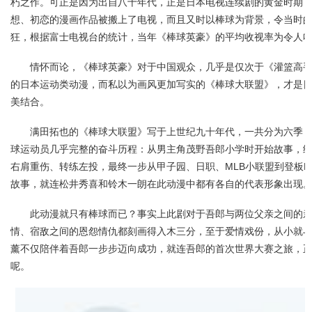
朽之作。可正是因为出自八十年代，正是日本电视连续剧的黄金时期
想、初恋的漫画作品被搬上了电视，而且又时以棒球为背景，令当时
狂，根据富士电视台的统计，当年《棒球英豪》的平均收视率为令人咋舌
情怀而论，《棒球英豪》对于中国观众，几乎是仅次于《灌篮高
的日本运动类动漫，而私以为画风更加写实的《棒球大联盟》，才是
美结合。
满田拓也的《棒球大联盟》写于上世纪九十年代，一共分为六季
球运动员几乎完整的奋斗历程：从男主角茂野吾郎小学时开始故事，
右肩重伤、转练左投，最终一步从甲子园、日职、MLB小联盟到登板M
故事，就连松井秀喜和铃木一朗在此动漫中都有各自的代表形象出现
此动漫就只有棒球而已？事实上此剧对于吾郎与两位父亲之间的
情、宿敌之间的恩怨情仇都刻画得入木三分，至于爱情戏份，从小就
薰不仅陪伴着吾郎一步步迈向成功，就连吾郎的首次世界大赛之旅，
呢。