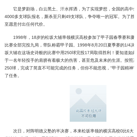
它是梦剧场，白云黑土、汗水挥洒，为了实现梦想，全国的高中
4000多支球队报名，厮杀至只剩49支球队，争夺唯一的冠军。为了
至愿意付出任何代价。
1998年，18岁的松坂大辅率领横滨高校参加了甲子园春季赛和
比赛全部完投九局，带队称霸甲子园。1998年8月20日夏季赛的1/4决
坂大辅在这场史诗般的比赛中用250球完投17局取得胜利！要知道如
于一名年轻投手的肩膀有着极大的伤害，甚至危及未来的生涯。按照
250球，完成了简直不可能完成的任务，但你不能忽视，“甲子园精神
了任务。
次日，对阵明德义塾的半决赛，本来松坂率领的横滨高校0比6大