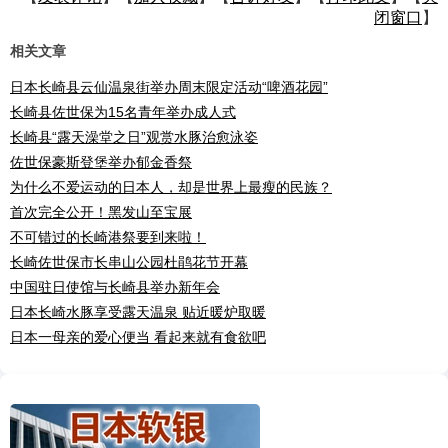
闭窗口
】
相关文章
日本长崎县云仙温泉街举办周末限定活动“啤酒花园”
长崎县佐世保为15名青年举办成人式
长崎县“露天澡堂之日”观赏水豚治愈泳姿
佐世保豪斯登堡举办郁金香祭
为什么不爱运动的日本人，却是世界上最瘦的民族？
首次完全公开！黑发山至宝展
不可错过的长崎港祭要到来啦！
长崎佐世保市长串山公园杜鹃花节开幕
中国驻日使馆与长崎县举办新年会
日本长崎水豚享受露天温泉 贴近暖炉取暖
日本一母亲的爱心便当 看起来就有食欲吧