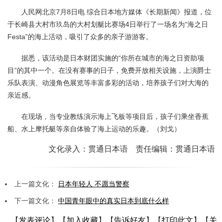
人民网北京7月8日电 综合日本地方媒体《长期新闻》报道，位
于长崎县大村市玖岛的大村划艇比赛场4日举行了一场名为“海之日
Festa”的海上活动，吸引了众多的亲子游游客。
据悉，该活动是日本财团实施的“你所在城市的海之日资助项
目”的其中一个。在没有赛事的日子，免费开放相关设施，上演爵士
乐队表演、动漫角色展览等丰富多彩的活动，培养孩子们对大海的
亲近感。
在现场，当专业教练演示海上飞板等项目后，孩子们乘坐香蕉
船、水上摩托艇等亲自体验了海上运动的乐趣。（刘戈）
文化录入：贯通日本语 责任编辑：贯通日本语
上一篇文化：
日本年轻人 不愿当警察
下一篇文化：
中国青年眼中的真实日本到底什么样
【
发表评论
】【
加入收藏
】【
告诉好友
】【
打印此文
】【
关