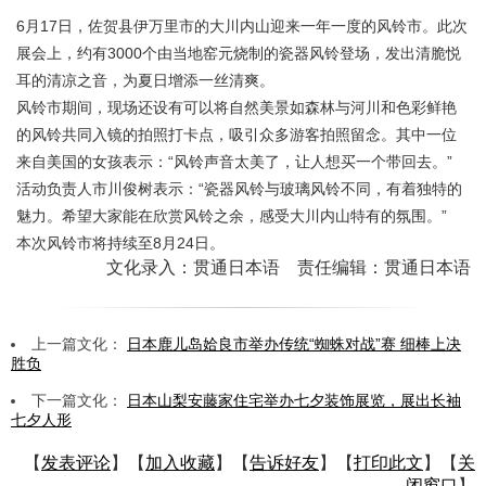
6月17日，佐贺县伊万里市的大川内山迎来一年一度的风铃市。此次
展会上，约有3000个由当地窑元烧制的瓷器风铃登场，发出清脆悦
耳的清凉之音，为夏日增添一丝清爽。
风铃市期间，现场还设有可以将自然美景如森林与河川和色彩鲜艳
的风铃共同入镜的拍照打卡点，吸引众多游客拍照留念。其中一位
来自美国的女孩表示：“风铃声音太美了，让人想买一个带回去。”
活动负责人市川俊树表示：“瓷器风铃与玻璃风铃不同，有着独特的
魅力。希望大家能在欣赏风铃之余，感受大川内山特有的氛围。”
本次风铃市将持续至8月24日。
文化录入：贯通日本语 责任编辑：贯通日本语
上一篇文化：
日本鹿儿岛姶良市举办传统“蜘蛛对战”赛 细棒上决
胜负
下一篇文化：
日本山梨安藤家住宅举办七夕装饰展览，展出长袖
七夕人形
【
发表评论
】【
加入收藏
】【
告诉好友
】【
打印此文
】【
关
闭窗口
】