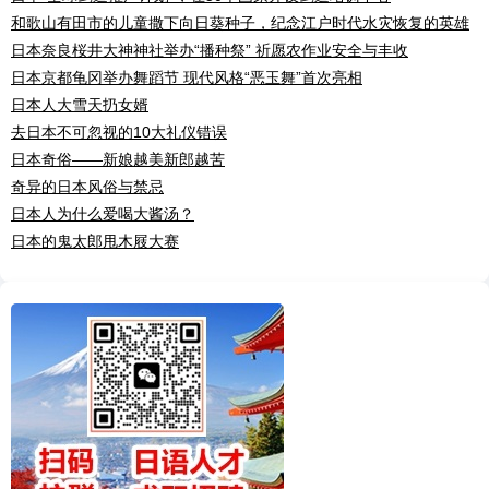
和歌山有田市的儿童撒下向日葵种子，纪念江户时代水灾恢复的英雄
日本奈良桜井大神神社举办“播种祭” 祈愿农作业安全与丰收
日本京都龟冈举办舞蹈节 现代风格“恶玉舞”首次亮相
日本人大雪天扔女婿
去日本不可忽视的10大礼仪错误
日本奇俗——新娘越美新郎越苦
奇异的日本风俗与禁忌
日本人为什么爱喝大酱汤？
日本的鬼太郎甩木屐大赛