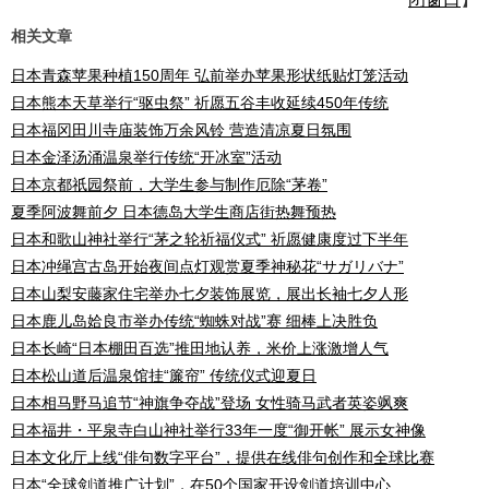
相关文章
日本青森苹果种植150周年 弘前举办苹果形状纸贴灯笼活动
日本熊本天草举行“驱虫祭” 祈愿五谷丰收延续450年传统
日本福冈田川寺庙装饰万余风铃 营造清凉夏日氛围
日本金泽汤涌温泉举行传统“开冰室”活动
日本京都祇园祭前，大学生参与制作厄除“茅卷”
夏季阿波舞前夕 日本德岛大学生商店街热舞预热
日本和歌山神社举行“茅之轮祈福仪式” 祈愿健康度过下半年
日本冲绳宫古岛开始夜间点灯观赏夏季神秘花“サガリバナ”
日本山梨安藤家住宅举办七夕装饰展览，展出长袖七夕人形
日本鹿儿岛姶良市举办传统“蜘蛛对战”赛 细棒上决胜负
日本长崎“日本棚田百选”推田地认养，米价上涨激增人气
日本松山道后温泉馆挂“簾帘” 传统仪式迎夏日
日本相马野马追节“神旗争夺战”登场 女性骑马武者英姿飒爽
日本福井・平泉寺白山神社举行33年一度“御开帐” 展示女神像
日本文化厅上线“俳句数字平台”，提供在线俳句创作和全球比赛
日本“全球剑道推广计划”，在50个国家开设剑道培训中心