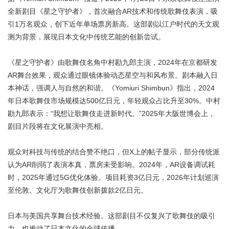
全新剧目《星之守护者》，首次融合AR技术和传统歌舞伎表演，吸
引1万名观众，创下近年单场票房新高。这部剧以江户时代的天文观
测为背景，展现日本文化中传统艺能的创新尝试。
《星之守护者》由歌舞伎名角中村勘九郎主演，2024年在京都研发
AR舞台效果，观众通过眼镜体验动态星空与和风布景。剧本融入日
本神话，强调人与自然的和谐。《Yomiuri Shimbun》指出，2024
年日本歌舞伎市场规模达500亿日元，年轻观众占比升至30%。中村
勘九郎表示：“我想让歌舞伎走进新时代。”2025年大阪世博会上，
剧目片段将在文化展演中亮相。
观众对科技与传统的结合赞不绝口，但X上的帖子显示，部分传统派
认为AR削弱了表演本真，票房未受影响。2024年，AR设备调试耗
时，2025年通过5G优化体验。项目耗资3亿日元，2026年计划巡演
至伦敦。文化厅为歌舞伎创新拨款2亿日元。
日本与美国共享舞台技术经验。这部剧目不仅复兴了歌舞伎的吸引
力，也推动了日本文化的全球传播。