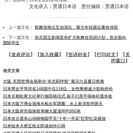
文化录入：贯通日本语 责任编辑：贯通日本语
上一篇文化：
歌舞伎推出互动演出，吸引年轻观众重拾传统
下一篇文化：
东京国立剧场宣布扩大歌舞伎培训计划，首次面向
国际学生
【
发表评论
】【
加入收藏
】【
告诉好友
】【
打印此文
】【
关
闭窗口
】
相关文章
大阪·关西世博会场举办“东北羁绊祭” 展示六县夏日祭典
日本男女平等排名148国中仅118位，女性阁僚减少影响评价
日本京都松尾大社举行御田植仪式 孩子们亲手插秧祈愿丰收
日本大阪万博会场海水检出军团菌，水上表演暂停两天
日本大阪府市拟保留海侧大屋顶环约350米
日本名古屋东山动植物园罕见“十年一开花”巨型红花盛放
日本绘本大师五味太郎谈创作心得