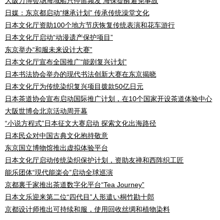
大阪万博会场海域船只停留频发 海保提醒避免事故
日媒：东京都启动“继承计划” 传承传统澡堂文化
日本文化厅资助100个地方节庆恢复传统表演和花车游行
日本文化厅启动“动漫遗产保护项目”
东京举办“和服未来设计大赛”
日本文化厅宣布全国推广“能剧复兴计划”
日本书法协会举办的现代书法创新大赛在东京揭晓
日本文化厅为传统染织复兴项目拨款50亿日元
日本茶道协会宣布启动国际推广计划，在10个国家开设茶道体验中心
大阪世博会北京活动周开幕
“小说方程式”日本征文大赛启动 探索文化出海路径
日本民众对中国古典文化抱持敬意
东京国立博物馆推出虚拟体验平台
日本文化厅启动传统染织保护计划，资助友禅和西阵织工匠
能乐团体“現代能楽会”启动全球巡演
京都裏千家推出茶道数字化平台“Tea Journey”
日本文乐迎来第二位“四代目”人形遣い桐竹勘十郎
京都设计师推出可持续和服，使用回收丝绸和植物染料