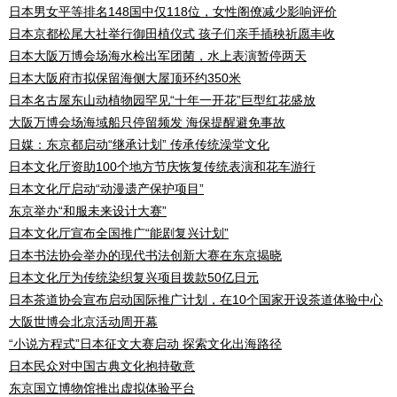
日本男女平等排名148国中仅118位，女性阁僚减少影响评价
日本京都松尾大社举行御田植仪式 孩子们亲手插秧祈愿丰收
日本大阪万博会场海水检出军团菌，水上表演暂停两天
日本大阪府市拟保留海侧大屋顶环约350米
日本名古屋东山动植物园罕见“十年一开花”巨型红花盛放
大阪万博会场海域船只停留频发 海保提醒避免事故
日媒：东京都启动“继承计划” 传承传统澡堂文化
日本文化厅资助100个地方节庆恢复传统表演和花车游行
日本文化厅启动“动漫遗产保护项目”
东京举办“和服未来设计大赛”
日本文化厅宣布全国推广“能剧复兴计划”
日本书法协会举办的现代书法创新大赛在东京揭晓
日本文化厅为传统染织复兴项目拨款50亿日元
日本茶道协会宣布启动国际推广计划，在10个国家开设茶道体验中心
大阪世博会北京活动周开幕
“小说方程式”日本征文大赛启动 探索文化出海路径
日本民众对中国古典文化抱持敬意
东京国立博物馆推出虚拟体验平台