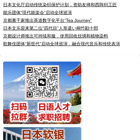
日本文化厅启动传统染织保护计划，资助友禅和西阵织工匠
能乐团体“現代能楽会”启动全球巡演
京都裏千家推出茶道数字化平台“Tea Journey”
日本文乐迎来第二位“四代目”人形遣い桐竹勘十郎
京都设计师推出可持续和服，使用回收丝绸和植物染料
歌舞伎团体“新世代”启动全球巡演，融合现代音乐和传统表演