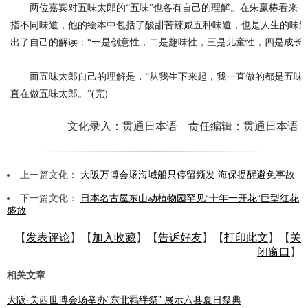
两位嘉宾对五味太郎的“五味”也各有自己的理解。在朱赢椿看来，“
指不同味道，他的绘本中包括了酸甜苦辣咸五种味道，也是人生的味
出了自己的解读：“一是创意性，二是趣味性，三是儿童性，四是成长
而五味太郎自己的理解是，“从我生下来起，我一直做的都是五味
直在做五味太郎。”(完)
文化录入：贯通日本语 责任编辑：贯通日本语
上一篇文化：
大阪万博会场海域船只停留频发 海保提醒避免事故
下一篇文化：
日本名古屋东山动植物园罕见“十年一开花”巨型红花
盛放
【
发表评论
】【
加入收藏
】【
告诉好友
】【
打印此文
】【
关
闭窗口
】
相关文章
大阪·关西世博会场举办“东北羁绊祭” 展示六县夏日祭典