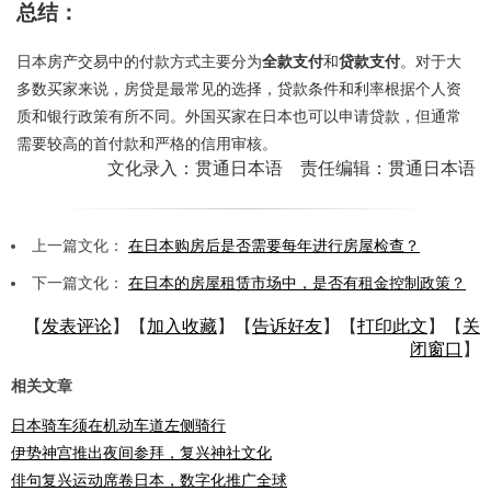
总结：
日本房产交易中的付款方式主要分为
全款支付
和
贷款支付
。对于大
多数买家来说，房贷是最常见的选择，贷款条件和利率根据个人资
质和银行政策有所不同。外国买家在日本也可以申请贷款，但通常
需要较高的首付款和严格的信用审核。
文化录入：贯通日本语 责任编辑：贯通日本语
上一篇文化：
在日本购房后是否需要每年进行房屋检查？
下一篇文化：
在日本的房屋租赁市场中，是否有租金控制政策？
【
发表评论
】【
加入收藏
】【
告诉好友
】【
打印此文
】【
关
闭窗口
】
相关文章
日本骑车须在机动车道左侧骑行
伊势神宫推出夜间参拜，复兴神社文化
俳句复兴运动席卷日本，数字化推广全球