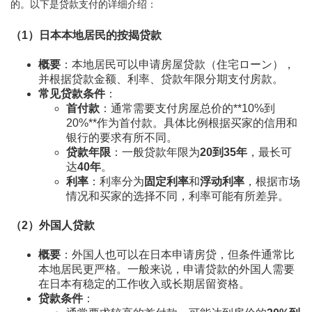
的。以下是贷款支付的详细介绍：
（1）
日本本地居民的按揭贷款
概要
：本地居民可以申请房屋贷款（住宅ローン），
并根据贷款金额、利率、贷款年限分期支付房款。
常见贷款条件
：
首付款
：通常需要支付房屋总价的**10%到
20%**作为首付款。具体比例根据买家的信用和
银行的要求有所不同。
贷款年限
：一般贷款年限为
20到35年
，最长可
达
40年
。
利率
：利率分为
固定利率
和
浮动利率
，根据市场
情况和买家的选择不同，利率可能有所差异。
（2）
外国人贷款
概要
：外国人也可以在日本申请房贷，但条件通常比
本地居民更严格。一般来说，申请贷款的外国人需要
在日本有稳定的工作收入或长期居留资格。
贷款条件
：