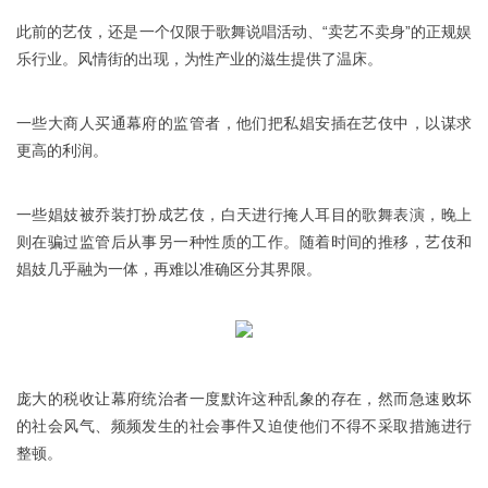
此前的艺伎，还是一个仅限于歌舞说唱活动、“卖艺不卖身”的正规娱
乐行业。风情街的出现，为性产业的滋生提供了温床。
一些大商人买通幕府的监管者，他们把私娼安插在艺伎中，以谋求
更高的利润。
一些娼妓被乔装打扮成艺伎，白天进行掩人耳目的歌舞表演，晚上
则在骗过监管后从事另一种性质的工作。随着时间的推移，艺伎和
娼妓几乎融为一体，再难以准确区分其界限。
庞大的税收让幕府统治者一度默许这种乱象的存在，然而急速败坏
的社会风气、频频发生的社会事件又迫使他们不得不采取措施进行
整顿。