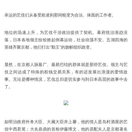
幸运的艺伎们从备受欺凌刹那间蜕变为合法、体面的工作者。
地位的迅速上升，为艺伎干涉政治提供了契机。幕府统治渐趋没
落，日本各地领主纷纷掀起倒幕运动，社会动荡不安。五湖四海的
英雄齐聚京都，他们打出“勤王”的旗帜组织政变。
显然，在京都人脉最广、最易巴结的群体就是那些艺伎。领主与艺
伎之间达成了特殊的权钱交易关系，有的还发展出浪漫的爱情故
事。无论是哪种情况，艺伎总归是切实参与到日本高层的政事中去
了。
如明治政府外务大臣、大藏大臣井上馨，他的情人是岛村酒屋的艺
伎中西君尾；大名鼎鼎的首相伊藤博文，他的原配夫人是京都著名