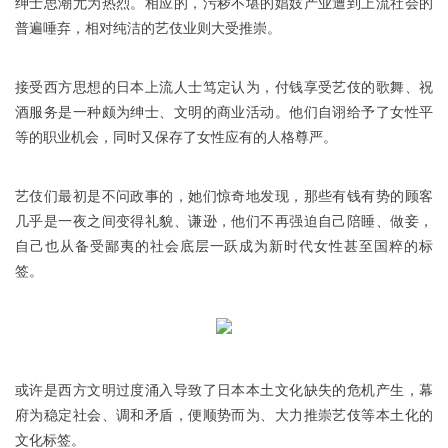
绅士思潮尤为热烈。相应的，污秽不堪的娼妓产业遭到上流社会的
普遍唾弃，相对纯洁的艺伎业则大受推崇。
接受西方思想的日本上流人士笃定认为，付钱享受艺伎的歌舞、祝
酒服务是一种颇为绅士、文明的商业活动。他们自诩给予了女性平
等的职业机会，同时又保存了女性应有的人格尊严。
艺伎们最初是不问政事的，她们惊奇地发现，那些有钱有势的顾客
几乎是一夜之间变得礼貌、谦逊，他们不再强迫自己陪睡、做妾，
自己也从备受鄙夷的社会底层一跃成为新时代女性甚至国粹的标
签。
或许是西方文明过度涌入导致了日本本土文化缺失的危机产生，幕
府为稳定社会、调和矛盾，便顺势而为、大力推崇艺伎等本土化的
文化标签。