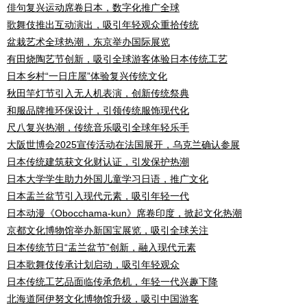
俳句复兴运动席卷日本，数字化推广全球
歌舞伎推出互动演出，吸引年轻观众重拾传统
盆栽艺术全球热潮，东京举办国际展览
有田烧陶艺节创新，吸引全球游客体验日本传统工艺
日本乡村“一日庄屋”体验复兴传统文化
秋田竿灯节引入无人机表演，创新传统祭典
和服品牌推环保设计，引领传统服饰现代化
尺八复兴热潮，传统音乐吸引全球年轻乐手
大阪世博会2025宣传活动在法国展开，乌克兰确认参展
日本传统建筑获文化财认证，引发保护热潮
日本大学学生助力外国儿童学习日语，推广文化
日本盂兰盆节引入现代元素，吸引年轻一代
日本动漫《Obocchama-kun》席卷印度，掀起文化热潮
京都文化博物馆举办新国宝展览，吸引全球关注
日本传统节日“盂兰盆节”创新，融入现代元素
日本歌舞伎传承计划启动，吸引年轻观众
日本传统工艺品面临传承危机，年轻一代兴趣下降
北海道阿伊努文化博物馆升级，吸引中国游客