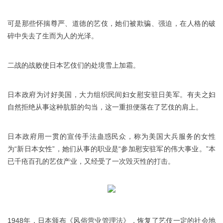
可是那些怀揣尊严、道德的艺伎，她们被欺骗、强迫，在人格的破
碎中失去了生而为人的光泽。
二战的战败使日本艺伎们的处境雪上加霜。
日本政府为讨好美国，大力组织民间妇女慰安驻日美军。有夫之妇
自然拒绝从事这种肮脏的勾当，这一重担便落在了艺伎的肩上。
日本政府用一贯的宣传手法蛊惑民众，称为美国大兵服务的女性
为“新日本女性”，她们从事的职业是“参加慰安驻军的伟大事业。”本
已千疮百孔的艺伎产业，又经受了一次毁灭性的打击。
1948年，日本颁布《风俗营业管理法》，恢复了艺伎一定的社会地