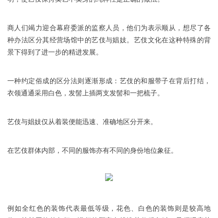
商人们竭力迎合幕府委派的监察人员，他们为表示顺从，想尽了各
种办法区分其经营场馆中的艺伎与娼妓。艺伎文化在这种特殊的背
景下得到了进一步的精进发展。
一种约定俗成的区分法则逐渐形成：艺伎的和服带子在背后打结，
衣领通通采用白色，发髻上插两支发髻和一把梳子。
艺伎与娼妓仅从着装便能迅速、准确地区分开来。
在艺伎群体内部，不同的服饰亦有不同的身份地位象征。
例如全红色的装饰代表最低等级，花色、白色的装饰则是较高地