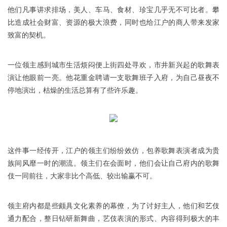
他们凡事讲求排场，美人、车马、食材、珍宝几乎无不可比者。攀
比造成社会财富、资源的极大浪费，同时也给江户的商人带来发家
致富的契机。
一位领主感到城市生活烦闷便上街四处寻欢，市井新兴起的歌舞表
演让他眼前一亮。他花重金聘请一支歌舞班子入府，为自己昼夜不
停地演出，枯燥的生活总算有了些许乐趣。
这件事一经传开，江户的领主们纷纷效仿，包养歌舞表演者成为贵
族间风靡一时的潮流。领主们在会面时，他们会让自己府内的歌舞
伎一同前往，大家非比个高低、较出输赢不可。
领主府内都是些颇具文化素养的幕僚，为了讨好主人，他们和艺伎
通力配合，整日钻研新舞曲，艺伎表演的形式、内容得到极大的丰