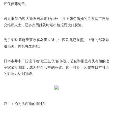
艺伎伊藤梅子。
君尾服侍的客人遍布日本朝野内外，井上馨凭借她的关系网广泛结
交维新人士，还多次因她及时送出情报而虎口脱险。
为了刺杀幕府重要政客岛田左近，中西君尾还按照井上馨的部署嫁
给岛田、伺机将之刺死。
日本市井中广泛流传着“勤王艺伎”的传说，艺伎和那些有头有脸的改
革家如影相随，成为群众心中的英雄。这一时期，艺伎在日本社会
的影响力达到顶峰。
衰亡：沦为法西斯的牺牲品