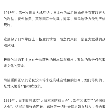
1918年，第一次世界大战终结，日本作为战胜国非但没有获取更大
的利益，反倒被美、英等国联合制裁，海军、殖民地势力受到严格
规制。
这激起了日本举国上下极度的愤慨，随之而来的，是更为激进的政
治风潮。
极端的法西斯主义在全民狂热的日本深深植根，政治的激进必然带
来文化的萧条。
盼望重回正轨的艺伎没有等来提高社会地位的法令，她们等到的，
是对人格尊严的彻底盘剥。
1931年，日本政府成立“大日本国防妇人会”，次年又成立了“爱国妇
人会”。这些组织强迫艺伎、娼妓等一切社会底层妇女加入，并诱骗