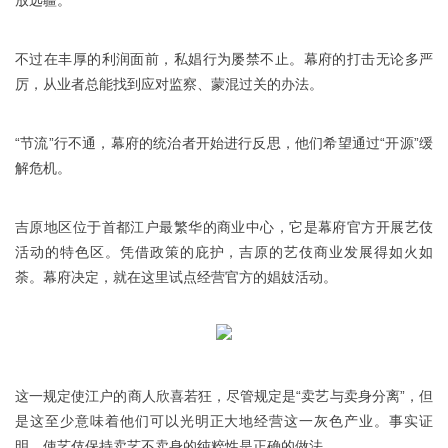
不过在丰厚的利润面前，私娼行为屡禁不止。幕府的打击无论多严
厉，从业者总能找到应对监察、蒙混过关的办法。
“节流”行不通，幕府的统治者开始进行反思，他们希望通过“开源”缓
解危机。
吉原地区位于首都江户最繁华的商业中心，它是幕府官方开展艺伎
活动的特色区。凭借政策的庇护，吉原的艺伎商业发展得如火如
荼。幕府决定，就在这里试点经营官方的娼妓活动。
这一规定使江户的商人欣喜若狂，尽管规定是“卖艺与卖身分离”，但
是这至少意味着他们可以光明正大地经营这一灰色产业。事实证
明，使艺伎保持卖艺不卖身的纯粹性是正确的做法。