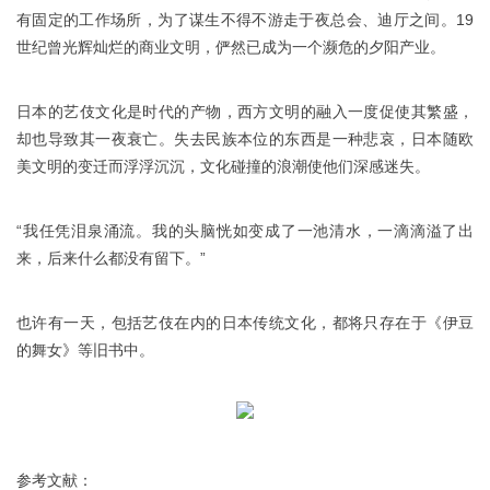
有固定的工作场所，为了谋生不得不游走于夜总会、迪厅之间。19
世纪曾光辉灿烂的商业文明，俨然已成为一个濒危的夕阳产业。
日本的艺伎文化是时代的产物，西方文明的融入一度促使其繁盛，
却也导致其一夜衰亡。失去民族本位的东西是一种悲哀，日本随欧
美文明的变迁而浮浮沉沉，文化碰撞的浪潮使他们深感迷失。
“我任凭泪泉涌流。我的头脑恍如变成了一池清水，一滴滴溢了出
来，后来什么都没有留下。”
也许有一天，包括艺伎在内的日本传统文化，都将只存在于《伊豆
的舞女》等旧书中。
参考文献：