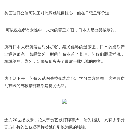
英国驻日公使阿礼国对此深感触目惊心，他在日记里评价道：
“可以说在所有女性中，人为的弄丑方面，日本人是出类拔萃的。”
所有日本人都沉浸在对外扩张、殖民侵略的迷梦里，日本的娱乐产
业迅速萧条，曾经繁盛一时的艺伎业首当其冲。艺伎们顺应潮流，
纷纷剃眉、染牙，结果反倒失去了最后一批忠诚的顾客。
为了活下去，艺伎又试图丢掉传统文化、学习西方歌舞，这种急病
乱投医的自救措施显然是徒劳无功。
进入20世纪以来，绝大部分艺伎打碎尊严、沦为娼妓，只有少部分
官方扶持的艺伎还保持着她们引以为傲的纯洁。