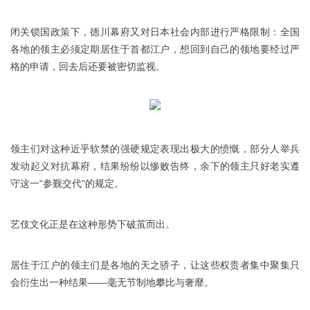
闭关锁国政策下，德川幕府又对日本社会内部进行严格限制：全国
各地的领主必须定期居住于首都江户，想回到自己的领地要经过严
格的申请，回去后还要被密切监视。
领主们对这种近乎软禁的强硬规定表现出极大的愤慨，部分人举兵
发动起义对抗幕府，结果纷纷以惨败告终，余下的领主只好老实遵
守这一“参觐交代”的规定。
艺伎文化正是在这种形势下破茧而出。
居住于江户的领主们是各地的天之骄子，让这些权贵者集中聚集只
会衍生出一种结果——毫无节制地攀比与奢靡。