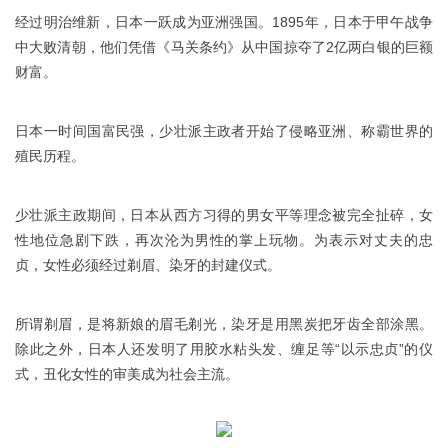
经过明治维新，日本一跃成为亚洲强国。1895年，日本于甲午战争
中大败清朝，他们凭借《马关条约》从中国掠夺了2亿两白银的巨额
财富。
日本一时间国富民强，少壮派主政者开始了侵略亚洲、称霸世界的
殖民历程。
少壮派主政期间，日本从西方习得的男女平等理念被完全扯碎，女
性地位急剧下跌，再次沦为男性的掌上玩物。为表示对丈夫的忠
贞，女性必须经过剃眉、染牙的封建仪式。
所谓剃眉，是将新娘的眉毛剃光，染牙是用黑炭把牙齿全部涂黑。
除此之外，日本人还发明了用胶水粘头发、缠足等“以示忠贞”的仪
式，丑化女性的审美成为社会主流。