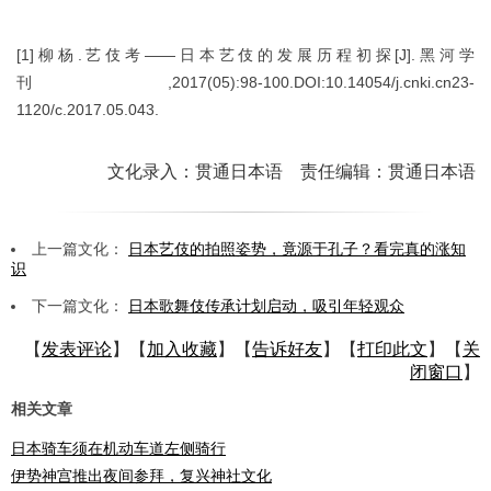
[1]柳杨.艺伎考——日本艺伎的发展历程初探[J].黑河学
刊,2017(05):98-100.DOI:10.14054/j.cnki.cn23-
1120/c.2017.05.043.
文化录入：贯通日本语 责任编辑：贯通日本语
上一篇文化：
日本艺伎的拍照姿势，竟源于孔子？看完真的涨知
识
下一篇文化：
日本歌舞伎传承计划启动，吸引年轻观众
【
发表评论
】【
加入收藏
】【
告诉好友
】【
打印此文
】【
关
闭窗口
】
相关文章
日本骑车须在机动车道左侧骑行
伊势神宫推出夜间参拜，复兴神社文化