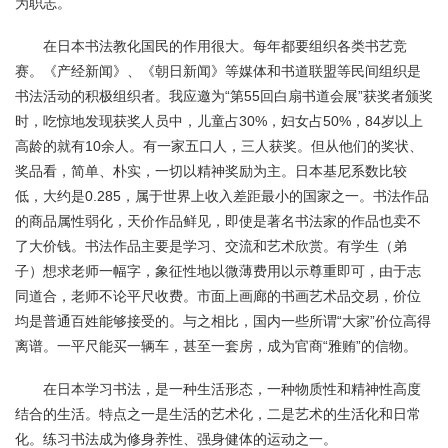
为职志。
在日本书法教化国民的作用很大。每年都要组织各类书艺竞
赛。《产经新闻》、《朝日新闻》等媒体和书道联盟等民间组织是
书法活动的积极组织者。我应邀为“第55回白扇书道会展”获奖者颁奖
时，吃惊地发现获奖人员中，儿童占30%，妇女占50%，84岁以上
高龄的就有10余人。有一家五口人，三人获奖。但从他们的奖状、
奖品看，简单、朴实，一切以精神奖励为主。日本基尼系数比较
低，大约是0.285，属于世界上收入差距最小的国家之一。书法作品
的商品属性弱化，天价作品鲜见，即使是著名书法家的作品也卖不
了大价钱。书法作品主要是学习、交流和艺术欣赏。有学生（弟
子）想求老师一幅字，象征性地以微薄费用以示尊重即可，由于志
同道合，老师不论平尺收费。市面上画廊的书画艺术品交易，价位
均是普通百姓能够接受的。与之相比，国内一些所谓“大家”价位高得
离谱。一平尺能买一辆车，甚至一套房，成为官商“雅贿”的信物。
在日本学习书法，是一种生活形态，一种物质性和精神性高度
结合的生活。特点之一是生活的艺术化，二是艺术的生活化和日常
化。练习书法成为修身养性、强身健体的运动之一。