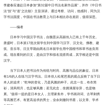
李建春应邀赴日本参加“第32届中日书法名家作品展”，并作《中日书
法“技”与“道”之比较》主旨演讲。通过考察、访问，他感到，同为汉
字书法国度，中国在书法教育上与日本相比存在差距，值得深思。
——编者
日本学习中国汉字书法，自魏晋从高丽传入已有上千年历史。
唐盛时，日本派17批次留学生到中国学习汉字、汉文化、佛教、建
筑、音乐等。日文早期由两名日本留学生用中国楷书和草书改良而
成。现在看到的日文，是由汉字和假名混搭而成，其字根还是中国
汉字。
当下日本人把书法作为传统与时尚、高雅与品位的象征。日本
有1/6的人在练习汉字书法。日本俳人松尾芭蕉的观点反映了当下日
本人的追求：“乾坤的变化，乃是风雅的种子。此念一生，布衣简
衫，清风明月，也足够风雅；若无此念，坐拥满屋珍异，也是物
累。”值得一提的是日本女人，主理家务外，学书画诗词、古琴刺绣
等高雅艺术。有更高追求的男士，业余则撤到书斋，以文章、学术