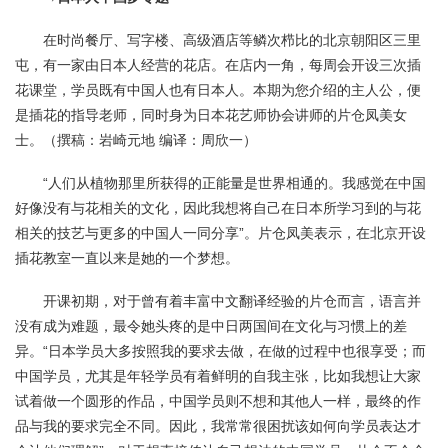
在时尚餐厅、写字楼、高级酒店等鳞次栉比的北京朝阳区三里
屯，有一家由日本人经营的花店。在店内一角，每周会开设三次插
花课堂，学员既有中国人也有日本人。本期为您介绍的主人公，便
是插花的指导老师，同时身为日本花艺师协会讲师的片仓凤美女
士。（撰稿：岩崎元地 编译：周欣一）
“人们从植物那里所获得的正能量是世界相通的。我感觉在中国
好像没有与花相关的文化，因此我想将自己在日本所学习到的与花
相关的技艺与更多的中国人一同分享”。片仓凤美表示，在北京开设
插花教室一直以来是她的一个梦想。
开课初期，对于曾有着丰富中文翻译经验的片仓而言，语言并
没有成为难题，最令她头疼的是中日两国间在文化与习惯上的差
异。“日本学员大多按照我的要求去做，在做的过程中也很享受；而
中国学员，尤其是年轻学员有着鲜明的自我主张，比如我想让大家
试着做一个圆形的作品，中国学员则不想和其他人一样，最终的作
品与我的要求完全不同。因此，我常常很困扰该如何向学员表达才