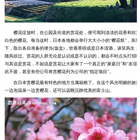
樱花绽放时，在公园及街道的赏花处，便可闻到淡淡的花香和欣赏
白色的樱花。每当这时，日本各地都会举行大大小小的“樱花祭”，亲
下，取出各自准备的便当(饭盒)，饮着香槟或是日本清酒，谈笑风生
随风掠过。赏花的人群无论是认识或是不认识的，都会不时点头打招
与其说是赏花，不如说是赏花让大家有了一个真正的“家庭日”和“友谊
此不疲，甚至有些公司将赏樱花列为公司的“指定项目”。
在日本赏樱花最有特色的地方当属箱根了。在这个风光明媚的旅游
一边泡温泉一边赏樱花，还可以远眺沉静优美的富士山。