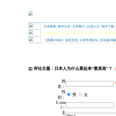
日本新闻
|
留学日本
|
日本图片
|
日语人才
|
相关下载
|
肖老师
|
菜鸟日语
|
单词学习
|
文法学习
|
日汉对照
|
阅
《貫通日本語》杂志交流
|
日语专用论坛
|
综合疑问解
评论主题：日本人为什么看起来“素质高”？
姓
名：
性
男
女
别：
E-mai
l：
主