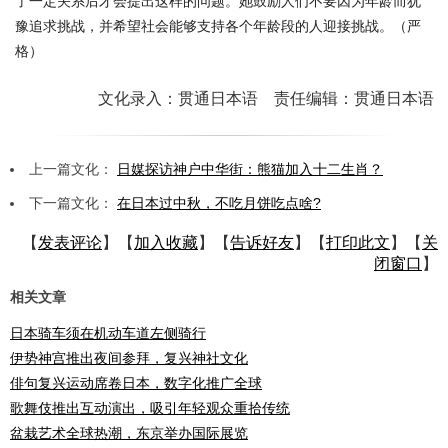
了一定关系后才会提出这样的问题。她鼓励人们不要因为年龄而犹
豫追求挑战，并希望社会能够支持各个年龄段的人迎接挑战。（严
格）
文化录入：贯通日本语 责任编辑：贯通日本语
上一篇文化：
日媒探访神户中华街：熊猫加入十二生肖？
下一篇文化：
在日本过中秋，不吃月饼吃点啥?
【
发表评论
】【
加入收藏
】【
告诉好友
】【
打印此文
】【
关
闭窗口
】
相关文章
日本骑车须在机动车道左侧骑行
伊势神宫推出夜间参拜，复兴神社文化
俳句复兴运动席卷日本，数字化推广全球
歌舞伎推出互动演出，吸引年轻观众重拾传统
盆栽艺术全球热潮，东京举办国际展览