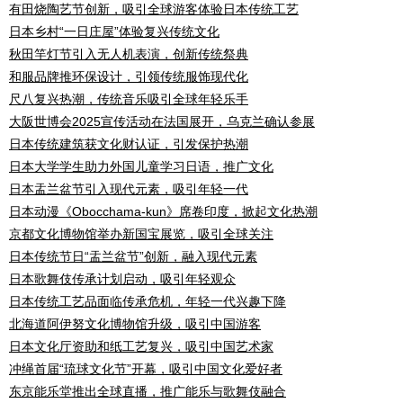
有田烧陶艺节创新，吸引全球游客体验日本传统工艺
日本乡村“一日庄屋”体验复兴传统文化
秋田竿灯节引入无人机表演，创新传统祭典
和服品牌推环保设计，引领传统服饰现代化
尺八复兴热潮，传统音乐吸引全球年轻乐手
大阪世博会2025宣传活动在法国展开，乌克兰确认参展
日本传统建筑获文化财认证，引发保护热潮
日本大学学生助力外国儿童学习日语，推广文化
日本盂兰盆节引入现代元素，吸引年轻一代
日本动漫《Obocchama-kun》席卷印度，掀起文化热潮
京都文化博物馆举办新国宝展览，吸引全球关注
日本传统节日“盂兰盆节”创新，融入现代元素
日本歌舞伎传承计划启动，吸引年轻观众
日本传统工艺品面临传承危机，年轻一代兴趣下降
北海道阿伊努文化博物馆升级，吸引中国游客
日本文化厅资助和纸工艺复兴，吸引中国艺术家
冲绳首届“琉球文化节”开幕，吸引中国文化爱好者
东京能乐堂推出全球直播，推广能乐与歌舞伎融合