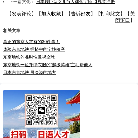
下一篇文化：
日本现巨型女儿节人偶金字塔 引视觉冲击
【
发表评论
】【
加入收藏
】【
告诉好友
】【
打印此文
】【
关
闭窗口
】
相关文章
真正的东京人常有的30件事！
体验东京地铁 拥挤中的宁静秩序
东京地铁的准时性傲视全球
东京地铁一位穿绿衣服的“超级英雄”主动帮他人
日本东京地铁 最冷漠的地方