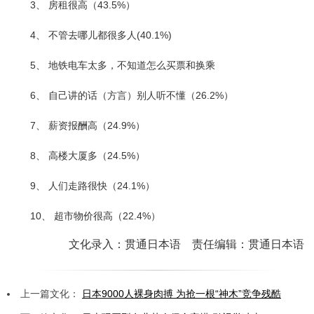
3、 房租很高（43.5%）
4、 不管去哪儿都很多人(40.1%)
5、 地铁电车太多，不知道怎么买票和换乘
6、 自己讲的话（方言）别人听不懂（26.2%）
7、 薪资报酬高（24.9%）
8、 高楼大厦多（24.5%）
9、 人们走路很快（24.1%）
10、 超市物价很高（22.4%）
文化录入：贯通日本语 责任编辑：贯通日本语
上一篇文化：
日本9000人裸身肉搏 为抢一根“神木”竞争残酷