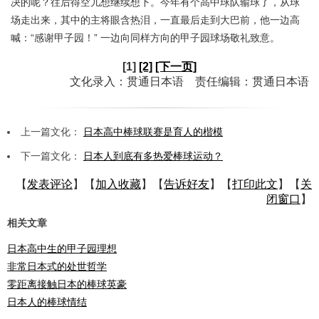
决的呢？往后得空儿想继续想下。今年有个高中球队输球了，从球
场走出来，其中的主将眼含热泪，一直最后走到大巴前，他一边高
喊：“感谢甲子园！” 一边向同样方向的甲子园球场敬礼致意。
[1]
[2]
[下一页]
文化录入：贯通日本语 责任编辑：贯通日本语
上一篇文化：
日本高中棒球联赛是育人的楷模
下一篇文化：
日本人到底有多热爱棒球运动？
【
发表评论
】【
加入收藏
】【
告诉好友
】【
打印此文
】【
关
闭窗口
】
相关文章
日本高中生的甲子园理想
非常日本式的处世哲学
零距离接触日本的棒球英豪
日本人的棒球情结