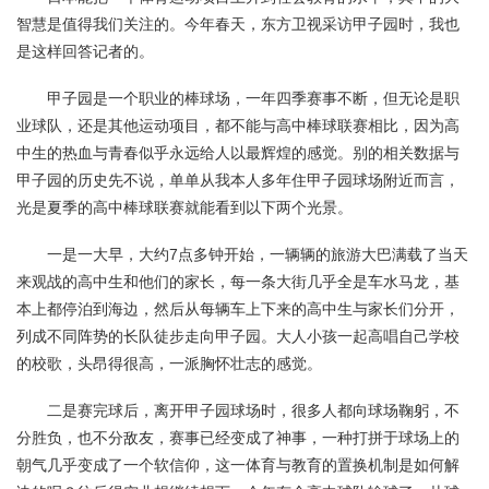
智慧是值得我们关注的。今年春天，东方卫视采访甲子园时，我也
是这样回答记者的。
甲子园是一个职业的棒球场，一年四季赛事不断，但无论是职
业球队，还是其他运动项目，都不能与高中棒球联赛相比，因为高
中生的热血与青春似乎永远给人以最辉煌的感觉。别的相关数据与
甲子园的历史先不说，单单从我本人多年住甲子园球场附近而言，
光是夏季的高中棒球联赛就能看到以下两个光景。
一是一大早，大约7点多钟开始，一辆辆的旅游大巴满载了当天
来观战的高中生和他们的家长，每一条大街几乎全是车水马龙，基
本上都停泊到海边，然后从每辆车上下来的高中生与家长们分开，
列成不同阵势的长队徒步走向甲子园。大人小孩一起高唱自己学校
的校歌，头昂得很高，一派胸怀壮志的感觉。
二是赛完球后，离开甲子园球场时，很多人都向球场鞠躬，不
分胜负，也不分敌友，赛事已经变成了神事，一种打拼于球场上的
朝气几乎变成了一个软信仰，这一体育与教育的置换机制是如何解