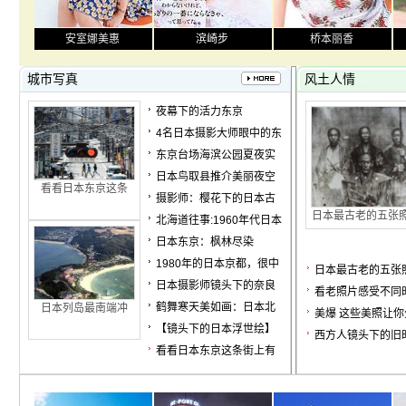
安室娜美惠
滨崎步
桥本丽香
城市写真
风土人情
夜幕下的活力东京
4名日本摄影大师眼中的东
东京台场海滨公园夏夜实
日本鸟取县推介美丽夜空
看看日本东京这条
摄影师：樱花下的日本古
日本最古老的五张
北海道往事:1960年代日本
日本东京：枫林尽染
1980年的日本京都，很中
日本最古老的五张
日本摄影师镜头下的奈良
看老照片感受不同
鹤舞寒天美如画：日本北
日本列岛最南端冲
美爆 这些美照让你
【镜头下的日本浮世绘】
西方人镜头下的旧
看看日本东京这条街上有