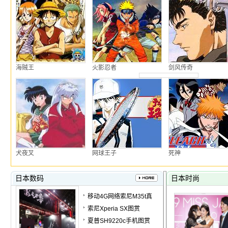
海贼王
火影忍者
剑风传奇
犬夜叉
网球王子
死神
日本数码
日本时尚
移动4G网络索尼M35t真
索尼Xperia SX图赏
夏普SH9220c手机图赏