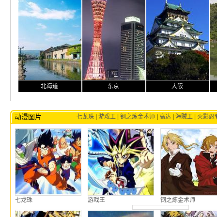
北海道
东京
大阪
动漫图片
七龙珠
|
游戏王
|
钢之炼金术师
|
高达
|
海贼王
|
火影忍
七龙珠
游戏王
钢之炼金术师