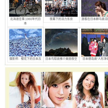
北海道往事:1960年代日
夜幕下的活力东京
游客在日本群马县沼
本
摄影师：樱花下的日本古
日本鸟取县推介美丽夜空
日本德岛县“人形净