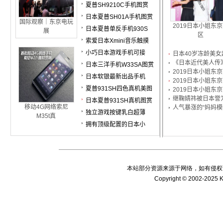
夏普SH9210C手机图赏
日本夏普SH01A手机图赏
国际观察｜东京电玩
2019日本小姐东
日本夏普单反手机930S
展
区
索爱日本Xmini音乐触摸
小巧日本游戏手机可接
日本40岁冻龄美女
《日本近代美人传
日本三洋手机W33SA图赏
2019日本小姐东
日本软银最新出品手机
2019日本小姐东
夏普931SH四色真机美图
2019日本小姐东
继鞠婧祎被日本誉
日本夏普931SH真机图赏
移动4G网络索尼
人气暴涨的“妈妈模
独立游戏按键乳白超薄
M35t真
拥有顶级配置的日本小